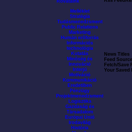
Rss FeedRe
Rovataink
Melléklet
Stratégia
Tudásmenedzsment
Public Relations
Marketing
Humán erõforrás
Információs
technológia
Kutatás
News Titles
Minõség és
Feed Sourc
Innováció
Fetch/Save 
Interjú
Your Saved
Motíváció
Kommunikáció
Eredetiben
Pénzügy
Projektmenedzsment
Logisztika
Gazdaság és
Társadalom
Európai Unió
Irodavilág
História