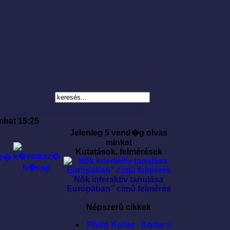
mbat 15:25
Jelenleg 5 vend�g olvas
minket
Kutatások, felmérések
Nõk interaktív tanulása
Európában” címû felmérés
Népszerû cikkek
Philip Kotler - Kotler a