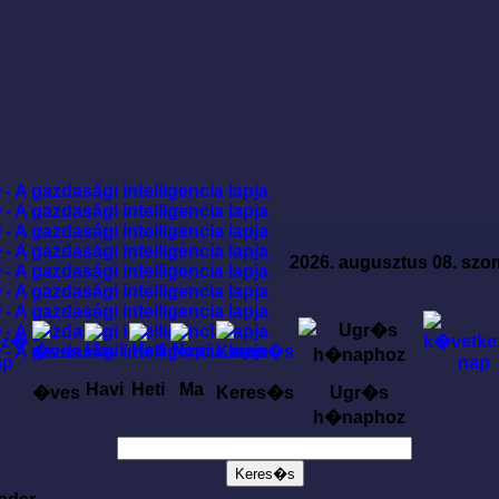
2026. augusztus 08. szo
Havi
Heti
Ma
�ves
Keres�s
Ugr�s
h�naphoz