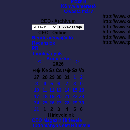
Mozaik
Könyvismertetõ
Olvasta már?
http://www.k
CEO - Archivum
http://www.
http://www.
http://www.
CEO - Online
http://www.l
Rendezvényajánló
http://www.t
Recenziók
PR
Tanulmányok
Augusztus
<
>
2026
Ke
Sz
Cs
Sz
Va
H�
P�
27
28
29
30
31
1
2
3
4
5
6
7
8
9
10
11
12
13
14
15
16
17
18
19
20
21
22
23
24
25
26
27
28
29
30
31
1
2
3
4
5
6
Hírleveleink
CEO Magazin Hírlevele
Tudományos élet Hírlevele