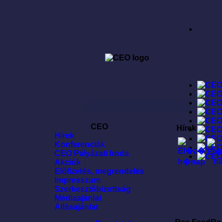
CEO
Hírek
Hírek
Konferenciák
CEO Pályázati Iroda
Akciók
Elõfizetés, megrendelés
Impresszum
Szerkesztõbizottság
Médiaajánlat
Állásajánlat