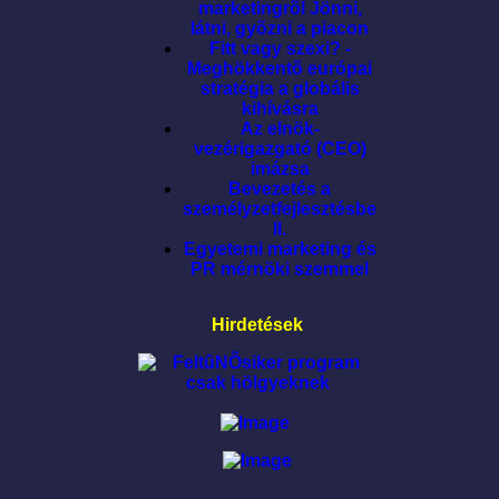
marketingrõl Jönni,
látni, gyõzni a piacon
Fitt vagy szexi? -
Meghökkentõ európai
stratégia a globális
kihívásra
Az elnök-
vezérigazgató (CEO)
imázsa
Bevezetés a
személyzetfejlesztésbe
II.
Egyetemi marketing és
PR mérnöki szemmel
Hirdetések