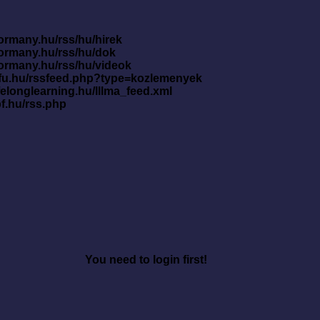
ormany.hu/rss/hu/hirek
kormany.hu/rss/hu/dok
kormany.hu/rss/hu/videok
nfu.hu/rssfeed.php?type=kozlemenyek
ifelonglearning.hu/lllma_feed.xml
pf.hu/rss.php
You need to login first!