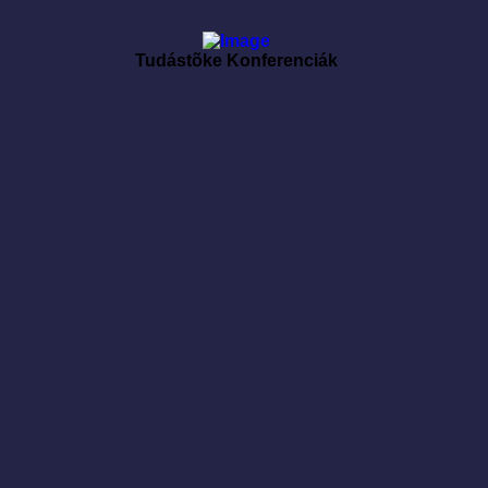
Tudástõke Konferenciák