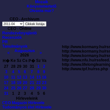
Mozaik
Könyvismertetõ
Olvasta már?
CEO - Archivum
CEO - Online
Rendezvényajánló
Recenziók
PR
Tanulmányok
http://www.kormany.hu/rss
Augusztus
http://www.kormany.hu/rs
<
>
2026
http://www.kormany.hu/rs
http://www.nfu.hu/rssfe
Ke
Sz
Cs
Sz
Va
H�
P�
http://www.lifelonglearnin
27
28
29
30
31
1
2
http://www.tpf.hu/rss.php
3
4
5
6
7
8
9
10
11
12
13
14
15
16
17
18
19
20
21
22
23
24
25
26
27
28
29
30
31
1
2
3
4
5
6
Hírleveleink
CEO Magazin Hírlevele
Tudományos élet Hírlevele