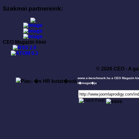
Szakmai partnereink:
CEO Magazin hírei
© 2026 CEO - A ga
www.e-benchmark.hu a CEO Magazin ki
.
t�mogat�ja