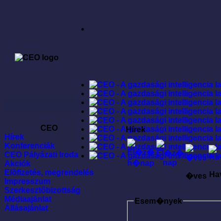
CEO
Hírek
Hírek
Konferenciák
CEO Pályázati Iroda
Akciók
Elõfizetés, megrendelés
Ha
�ves
Impresszum
Szerkesztõbizottság
Médiaajánlat
Esem�nyek
Állásajánlat