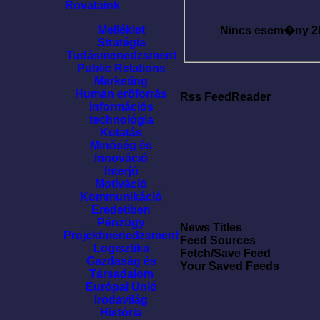
Rovataink
Melléklet
Nincs esem�ny
2
Stratégia
Tudásmenedzsment
Public Relations
Marketing
Humán erõforrás
Rss FeedReader
Információs
technológia
Kutatás
Minõség és
Innováció
Interjú
Motíváció
Kommunikáció
Eredetiben
Pénzügy
News Titles
Projektmenedzsment
Feed Sources
Logisztika
Fetch/Save Feed
Gazdaság és
Your Saved Feeds
Társadalom
Európai Unió
Irodavilág
História