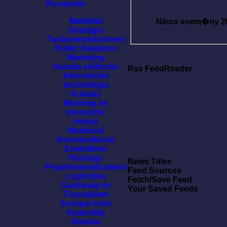
Rovataink
Melléklet
Nincs esem�ny
2
Stratégia
Tudásmenedzsment
Public Relations
Marketing
Humán erõforrás
Rss FeedReader
Információs
technológia
Kutatás
Minõség és
Innováció
Interjú
Motíváció
Kommunikáció
Eredetiben
Pénzügy
News Titles
Projektmenedzsment
Feed Sources
Logisztika
Fetch/Save Feed
Gazdaság és
Your Saved Feeds
Társadalom
Európai Unió
Irodavilág
História