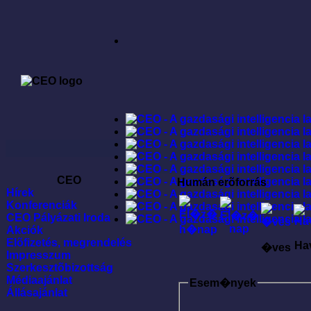
CEO
Humán erõforrás
Hírek
Konferenciák
CEO Pályázati Iroda
Akciók
Elõfizetés, megrendelés
Ha
�ves
Impresszum
Szerkesztõbizottság
Médiaajánlat
Esem�nyek
Állásajánlat