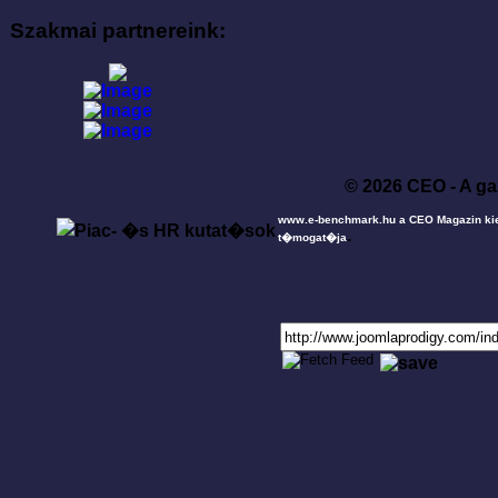
Szakmai partnereink:
© 2026 CEO - A ga
www.e-benchmark.hu a CEO Magazin ki
.
t�mogat�ja