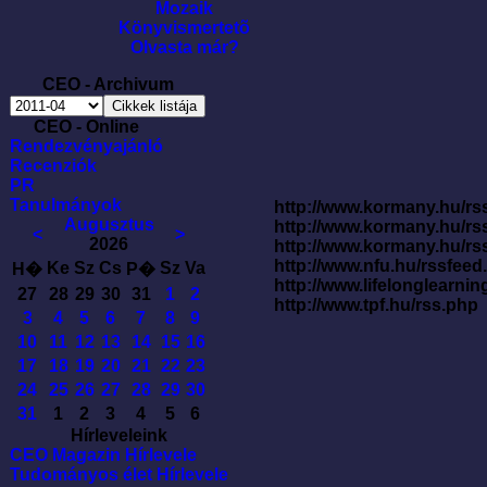
Mozaik
Könyvismertetõ
Olvasta már?
CEO - Archivum
CEO - Online
Rendezvényajánló
Recenziók
PR
Tanulmányok
http://www.kormany.hu/rss
Augusztus
http://www.kormany.hu/rs
<
>
2026
http://www.kormany.hu/rs
http://www.nfu.hu/rssfe
Ke
Sz
Cs
Sz
Va
H�
P�
http://www.lifelonglearnin
27
28
29
30
31
1
2
http://www.tpf.hu/rss.php
3
4
5
6
7
8
9
10
11
12
13
14
15
16
17
18
19
20
21
22
23
24
25
26
27
28
29
30
31
1
2
3
4
5
6
Hírleveleink
CEO Magazin Hírlevele
Tudományos élet Hírlevele