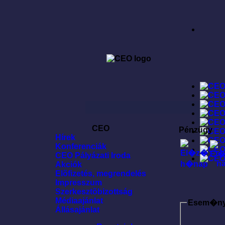
CEO
Pénzügy
Hírek
Konferenciák
CEO Pályázati Iroda
Akciók
Elõfizetés, megrendelés
Impresszum
Szerkesztõbizottság
Médiaajánlat
Esem�n
Állásajánlat