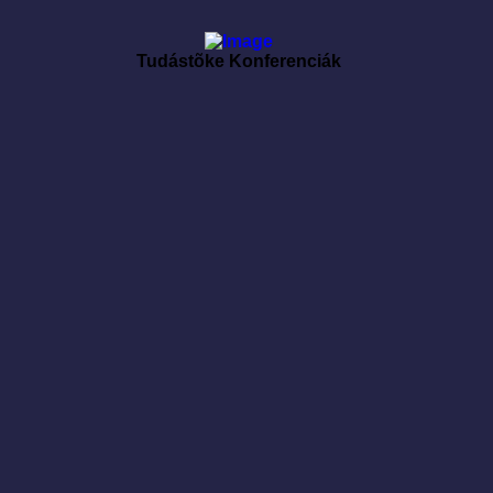
Tudástõke Konferenciák