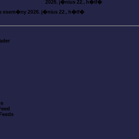
2026. j�nius 22., h�tf�
s esem�ny
2026. j�nius 22., h�tf�
ader
es
Feed
 Feeds