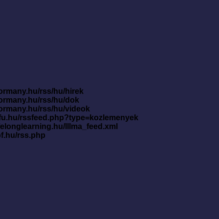
ormany.hu/rss/hu/hirek
kormany.hu/rss/hu/dok
kormany.hu/rss/hu/videok
nfu.hu/rssfeed.php?type=kozlemenyek
ifelonglearning.hu/lllma_feed.xml
pf.hu/rss.php