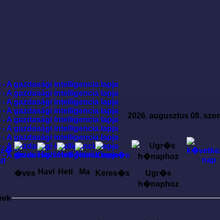
2026. augusztus 08. szo
Havi
Heti
Ma
�ves
Keres�s
Ugr�s
h�naphoz
yek