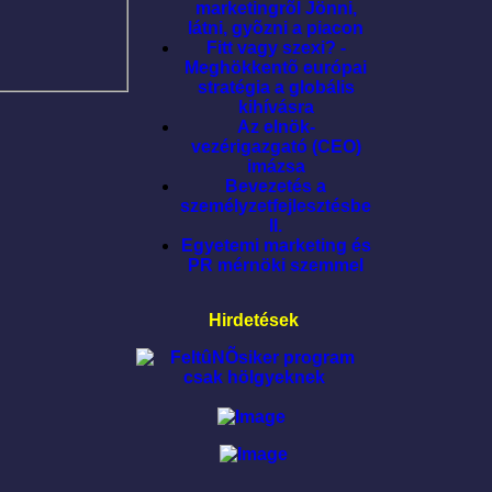
marketingrõl Jönni,
látni, gyõzni a piacon
Fitt vagy szexi? -
Meghökkentõ európai
stratégia a globális
kihívásra
Az elnök-
vezérigazgató (CEO)
imázsa
Bevezetés a
személyzetfejlesztésbe
II.
Egyetemi marketing és
PR mérnöki szemmel
Hirdetések