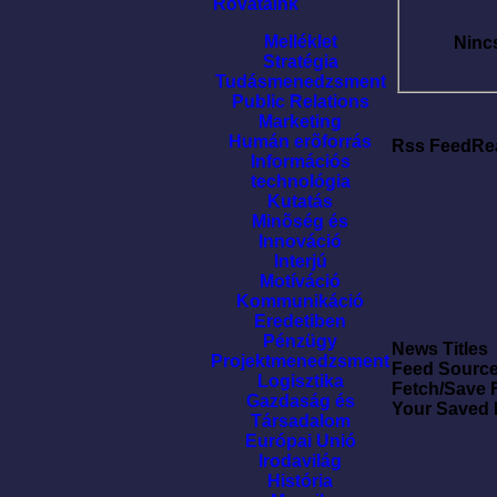
Rovataink
Melléklet
Ninc
Stratégia
Tudásmenedzsment
Public Relations
Marketing
Humán erõforrás
Rss FeedRe
Információs
technológia
Kutatás
Minõség és
Innováció
Interjú
Motíváció
Kommunikáció
Eredetiben
Pénzügy
News Titles
Projektmenedzsment
Feed Sourc
Logisztika
Fetch/Save 
Gazdaság és
Your Saved
Társadalom
Európai Unió
Irodavilág
História