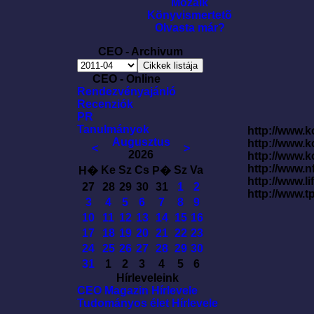
Mozaik
Könyvismertetõ
Olvasta már?
CEO - Archivum
CEO - Online
Rendezvényajánló
Recenziók
PR
Tanulmányok
http://www.k
Augusztus
http://www.
<
>
2026
http://www.
http://www.
Ke
Sz
Cs
Sz
Va
H�
P�
http://www.l
27
28
29
30
31
1
2
http://www.t
3
4
5
6
7
8
9
10
11
12
13
14
15
16
17
18
19
20
21
22
23
24
25
26
27
28
29
30
31
1
2
3
4
5
6
Hírleveleink
CEO Magazin Hírlevele
Tudományos élet Hírlevele