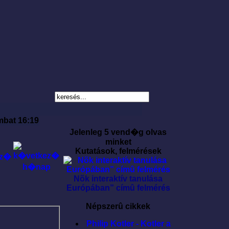
mbat 16:19
Jelenleg 5 vend�g olvas
minket
Kutatások, felmérések
Nõk interaktív tanulása
Európában” címû felmérés
Népszerû cikkek
Philip Kotler - Kotler a