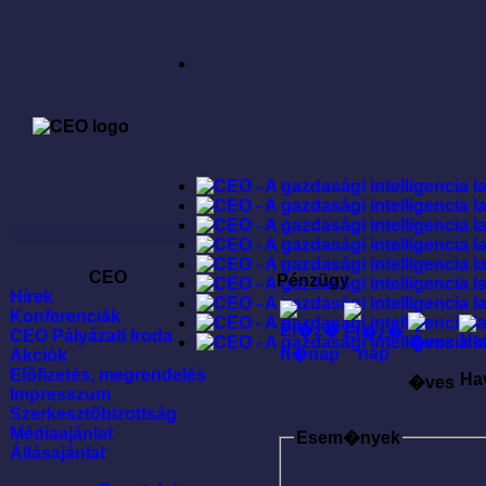
CEO
Pénzügy
Hírek
Konferenciák
CEO Pályázati Iroda
Akciók
Elõfizetés, megrendelés
Ha
�ves
Impresszum
Szerkesztõbizottság
Médiaajánlat
Esem�nyek
Állásajánlat