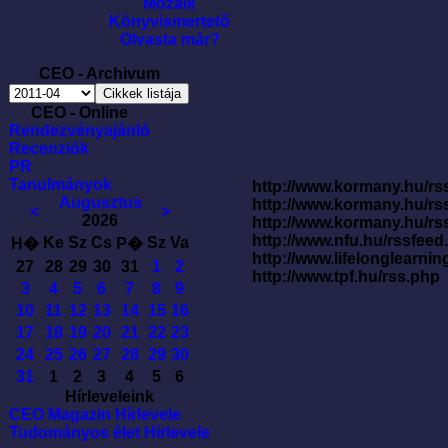
Mozaik
Könyvismertetõ
Olvasta már?
CEO - Archivum
CEO - Online
Rendezvényajánló
Recenziók
PR
Tanulmányok
http://www.kormany.hu/rss
Augusztus
http://www.kormany.hu/rs
<
>
2026
http://www.kormany.hu/rs
http://www.nfu.hu/rssfe
Ke
Sz
Cs
Sz
Va
H�
P�
http://www.lifelonglearnin
27
28
29
30
31
1
2
http://www.tpf.hu/rss.php
3
4
5
6
7
8
9
10
11
12
13
14
15
16
17
18
19
20
21
22
23
24
25
26
27
28
29
30
31
1
2
3
4
5
6
Hírleveleink
CEO Magazin Hírlevele
Tudományos élet Hírlevele