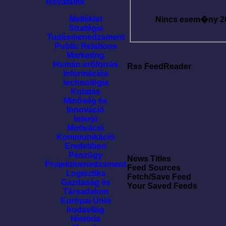
Rovataink
Melléklet
Nincs esem�ny
2
Stratégia
Tudásmenedzsment
Public Relations
Marketing
Humán erõforrás
Rss FeedReader
Információs
technológia
Kutatás
Minõség és
Innováció
Interjú
Motíváció
Kommunikáció
Eredetiben
Pénzügy
News Titles
Projektmenedzsment
Feed Sources
Logisztika
Fetch/Save Feed
Gazdaság és
Your Saved Feeds
Társadalom
Európai Unió
Irodavilág
História