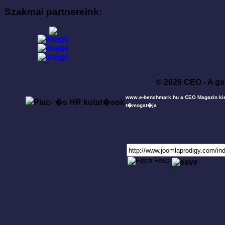
Szakmai partnereink:
© 2026 CEO - A ga
www.e-benchmark.hu a CEO Magazin ki
.
t�mogat�ja