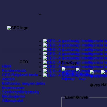
CEO
Pénzügy
Hírek
Konferenciák
CEO Pályázati Iroda
Akciók
Elõfizetés, megrendelés
Ha
�ves
Impresszum
Szerkesztõbizottság
Médiaajánlat
Esem�nyek
Állásajánlat