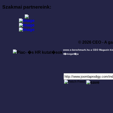
Szakmai partnereink:
© 2026 CEO - A ga
www.e-benchmark.hu a CEO Magazin ki
.
t�mogat�ja