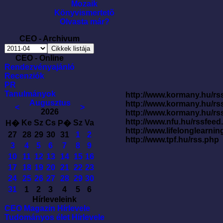
Mozaik
Könyvismertetõ
Olvasta már?
CEO - Archivum
CEO - Online
Rendezvényajánló
Recenziók
PR
Tanulmányok
http://www.kormany.hu/rss
Augusztus
http://www.kormany.hu/rs
<
>
2026
http://www.kormany.hu/rs
http://www.nfu.hu/rssfe
Ke
Sz
Cs
Sz
Va
H�
P�
http://www.lifelonglearnin
27
28
29
30
31
1
2
http://www.tpf.hu/rss.php
3
4
5
6
7
8
9
10
11
12
13
14
15
16
17
18
19
20
21
22
23
24
25
26
27
28
29
30
31
1
2
3
4
5
6
Hírleveleink
CEO Magazin Hírlevele
Tudományos élet Hírlevele