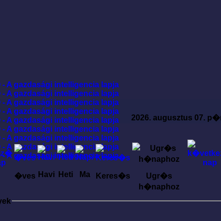
2026. augusztus 07. p�
Havi
Heti
Ma
�ves
Keres�s
Ugr�s
h�naphoz
yek