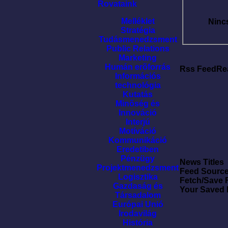
Rovataink
Melléklet
Ninc
Stratégia
Tudásmenedzsment
Public Relations
Marketing
Humán erõforrás
Rss FeedRe
Információs
technológia
Kutatás
Minõség és
Innováció
Interjú
Motíváció
Kommunikáció
Eredetiben
Pénzügy
News Titles
Projektmenedzsment
Feed Sourc
Logisztika
Fetch/Save 
Gazdaság és
Your Saved
Társadalom
Európai Unió
Irodavilág
História