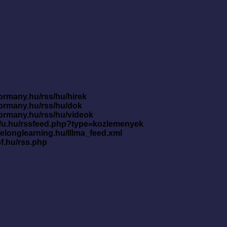
ormany.hu/rss/hu/hirek
kormany.hu/rss/hu/dok
kormany.hu/rss/hu/videok
nfu.hu/rssfeed.php?type=kozlemenyek
ifelonglearning.hu/lllma_feed.xml
pf.hu/rss.php