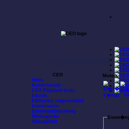
CEO
Mozaik
Hírek
Konferenciák
CEO Pályázati Iroda
Akciók
Elõfizetés, megrendelés
Impresszum
Szerkesztõbizottság
Médiaajánlat
Esem�n
Állásajánlat