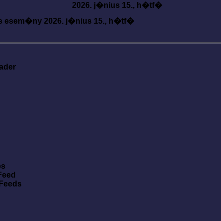
2026. j�nius 15., h�tf�
s esem�ny
2026. j�nius 15., h�tf�
ader
es
Feed
 Feeds