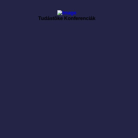
Tudástõke Konferenciák