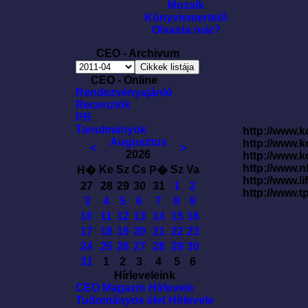
Mozaik
Könyvismertetõ
Olvasta már?
CEO - Archivum
CEO - Online
Rendezvényajánló
Recenziók
PR
Tanulmányok
http://www.k
Augusztus
http://www.
<
>
2026
http://www.
http://www.
Ke
Sz
Cs
Sz
Va
H�
P�
http://www.l
27
28
29
30
31
1
2
http://www.t
3
4
5
6
7
8
9
10
11
12
13
14
15
16
17
18
19
20
21
22
23
24
25
26
27
28
29
30
31
1
2
3
4
5
6
Hírleveleink
CEO Magazin Hírlevele
Tudományos élet Hírlevele