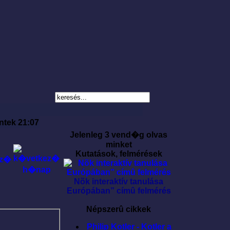
ntek 21:07
Jelenleg 3 vend�g olvas
minket
Kutatások, felmérések
Nõk interaktív tanulása
Európában” címû felmérés
Népszerû cikkek
Philip Kotler - Kotler a