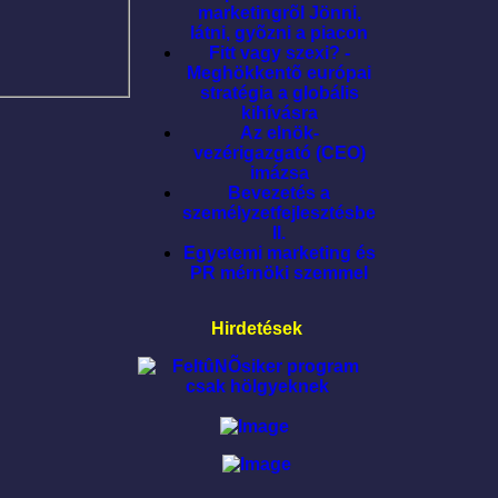
marketingrõl Jönni,
látni, gyõzni a piacon
Fitt vagy szexi? -
Meghökkentõ európai
stratégia a globális
kihívásra
Az elnök-
vezérigazgató (CEO)
imázsa
Bevezetés a
személyzetfejlesztésbe
II.
Egyetemi marketing és
PR mérnöki szemmel
Hirdetések