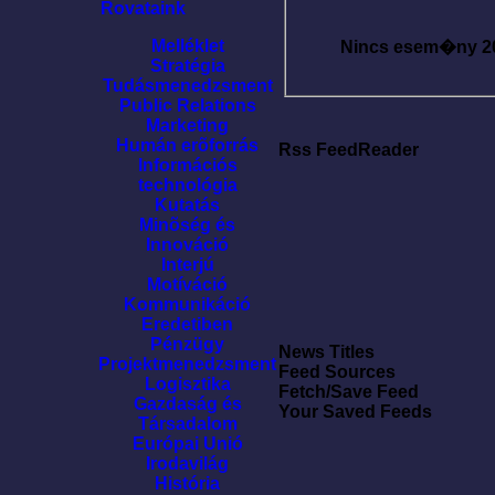
Rovataink
Melléklet
Nincs esem�ny
2
Stratégia
Tudásmenedzsment
Public Relations
Marketing
Humán erõforrás
Rss FeedReader
Információs
technológia
Kutatás
Minõség és
Innováció
Interjú
Motíváció
Kommunikáció
Eredetiben
Pénzügy
News Titles
Projektmenedzsment
Feed Sources
Logisztika
Fetch/Save Feed
Gazdaság és
Your Saved Feeds
Társadalom
Európai Unió
Irodavilág
História