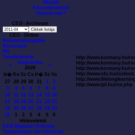
Mozaik
Könyvismertetõ
Olvasta már?
CEO - Archivum
CEO - Online
Rendezvényajánló
Recenziók
PR
Tanulmányok
http://www.kormany.hu/rss
Augusztus
http://www.kormany.hu/rs
<
>
2026
http://www.kormany.hu/rs
http://www.nfu.hu/rssfe
Ke
Sz
Cs
Sz
Va
H�
P�
http://www.lifelonglearnin
27
28
29
30
31
1
2
http://www.tpf.hu/rss.php
3
4
5
6
7
8
9
10
11
12
13
14
15
16
17
18
19
20
21
22
23
24
25
26
27
28
29
30
31
1
2
3
4
5
6
Hírleveleink
CEO Magazin Hírlevele
Tudományos élet Hírlevele