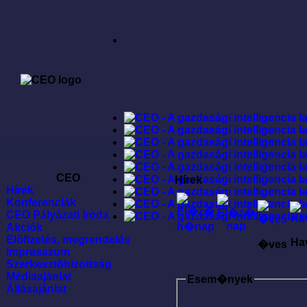
CEO
Hírek
Hírek
Konferenciák
CEO Pályázati Iroda
Akciók
Elõfizetés, megrendelés
Ha
�ves
Impresszum
Szerkesztõbizottság
Médiaajánlat
Esem�nyek
Állásajánlat