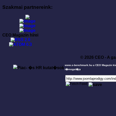
Szakmai partnereink:
CEO Magazin hírei
© 2026 CEO - A ga
www.e-benchmark.hu a CEO Magazin ki
.
t�mogat�ja