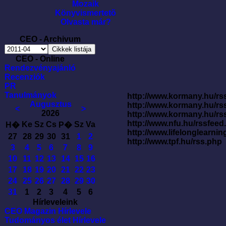
Mozaik
Könyvismertetõ
Olvasta már?
CEO - Archivum
CEO - Online
Rendezvényajánló
Recenziók
PR
Tanulmányok
http://www.kormany.hu/rss
Augusztus
http://www.kormany.hu/rs
<
>
2026
http://www.kormany.hu/rs
http://www.nfu.hu/rssfe
Ke
Sz
Cs
Sz
Va
H�
P�
http://www.lifelonglearnin
27
28
29
30
31
1
2
http://www.tpf.hu/rss.php
3
4
5
6
7
8
9
10
11
12
13
14
15
16
17
18
19
20
21
22
23
24
25
26
27
28
29
30
31
1
2
3
4
5
6
Hírleveleink
CEO Magazin Hírlevele
Tudományos élet Hírlevele