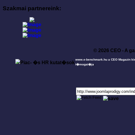
Szakmai partnereink:
© 2026 CEO - A ga
www.e-benchmark.hu a CEO Magazin ki
.
t�mogat�ja