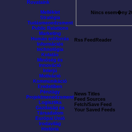
Rovataink
Melléklet
Nincs esem�ny
2
Stratégia
Tudásmenedzsment
Public Relations
Marketing
Humán erõforrás
Rss FeedReader
Információs
technológia
Kutatás
Minõség és
Innováció
Interjú
Motíváció
Kommunikáció
Eredetiben
Pénzügy
News Titles
Projektmenedzsment
Feed Sources
Logisztika
Fetch/Save Feed
Gazdaság és
Your Saved Feeds
Társadalom
Európai Unió
Irodavilág
História