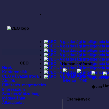
CEO
Humán erõforrás
Hírek
Konferenciák
CEO Pályázati Iroda
Akciók
Elõfizetés, megrendelés
Ha
�ves
Impresszum
Szerkesztõbizottság
Médiaajánlat
Esem�nyek
Állásajánlat