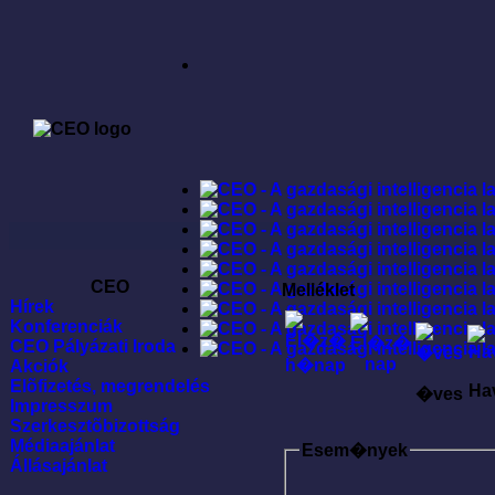
CEO
Melléklet
Hírek
Konferenciák
CEO Pályázati Iroda
Akciók
Elõfizetés, megrendelés
Ha
�ves
Impresszum
Szerkesztõbizottság
Médiaajánlat
Esem�nyek
Állásajánlat