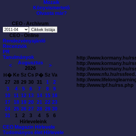
Mozaik
Könyvismertetõ
Olvasta már?
CEO - Archivum
CEO - Online
Rendezvényajánló
Recenziók
PR
Tanulmányok
http://www.kormany.hu/rss
Augusztus
http://www.kormany.hu/rs
<
>
2026
http://www.kormany.hu/rs
http://www.nfu.hu/rssfe
Ke
Sz
Cs
Sz
Va
H�
P�
http://www.lifelonglearnin
27
28
29
30
31
1
2
http://www.tpf.hu/rss.php
3
4
5
6
7
8
9
10
11
12
13
14
15
16
17
18
19
20
21
22
23
24
25
26
27
28
29
30
31
1
2
3
4
5
6
Hírleveleink
CEO Magazin Hírlevele
Tudományos élet Hírlevele