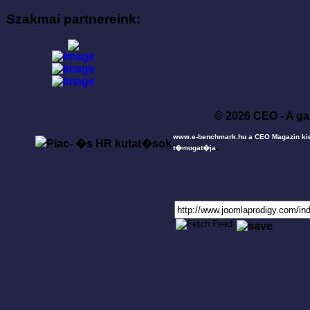
Szakmai partnereink:
© 2026 CEO - A ga
www.e-benchmark.hu a CEO Magazin ki
.
t�mogat�ja