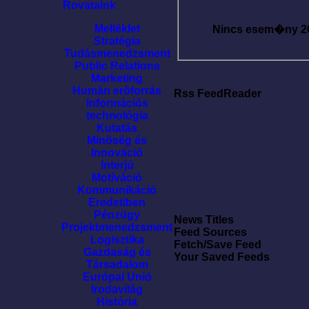
Rovataink
Melléklet
Nincs esem�ny
2
Stratégia
Tudásmenedzsment
Public Relations
Marketing
Humán erõforrás
Rss FeedReader
Információs
technológia
Kutatás
Minõség és
Innováció
Interjú
Motíváció
Kommunikáció
Eredetiben
Pénzügy
News Titles
Projektmenedzsment
Feed Sources
Logisztika
Fetch/Save Feed
Gazdaság és
Your Saved Feeds
Társadalom
Európai Unió
Irodavilág
História