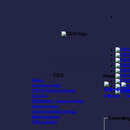
CEO
Hírek
Hírek
Konferenciák
CEO Pályázati Iroda
Akciók
Elõfizetés, megrendelés
Impresszum
Szerkesztõbizottság
Médiaajánlat
Esem�n
Állásajánlat