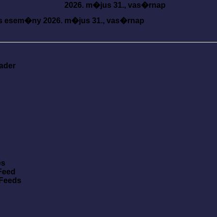
2026. m�jus 31., vas�rnap
s esem�ny
2026. m�jus 31., vas�rnap
ader
es
Feed
 Feeds