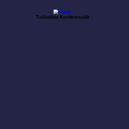
Tudástõke Konferenciák