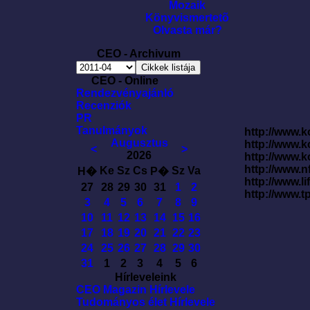
Mozaik
Könyvismertetõ
Olvasta már?
CEO - Archivum
CEO - Online
Rendezvényajánló
Recenziók
PR
Tanulmányok
http://www.k
Augusztus
http://www.
<
>
2026
http://www.
http://www.
Ke
Sz
Cs
Sz
Va
H�
P�
http://www.l
27
28
29
30
31
1
2
http://www.t
3
4
5
6
7
8
9
10
11
12
13
14
15
16
17
18
19
20
21
22
23
24
25
26
27
28
29
30
31
1
2
3
4
5
6
Hírleveleink
CEO Magazin Hírlevele
Tudományos élet Hírlevele