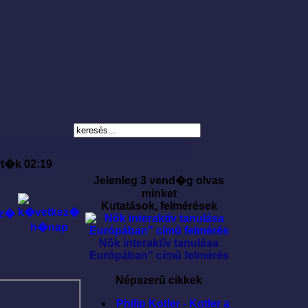
rt�k 02:19
Jelenleg 3 vend�g olvas
minket
Kutatások, felmérések
Nõk interaktív tanulása
Európában” címû felmérés
Népszerû cikkek
Philip Kotler - Kotler a