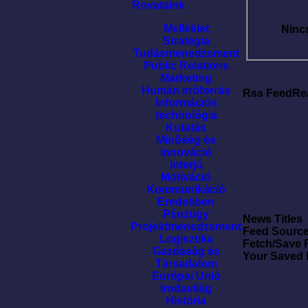
Rovataink
Melléklet
Ninc
Stratégia
Tudásmenedzsment
Public Relations
Marketing
Humán erõforrás
Rss FeedRe
Információs
technológia
Kutatás
Minõség és
Innováció
Interjú
Motíváció
Kommunikáció
Eredetiben
Pénzügy
News Titles
Projektmenedzsment
Feed Sourc
Logisztika
Fetch/Save 
Gazdaság és
Your Saved
Társadalom
Európai Unió
Irodavilág
História