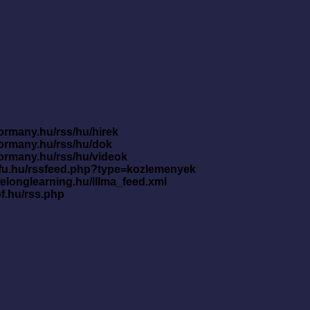
ormany.hu/rss/hu/hirek
kormany.hu/rss/hu/dok
kormany.hu/rss/hu/videok
nfu.hu/rssfeed.php?type=kozlemenyek
ifelonglearning.hu/lllma_feed.xml
pf.hu/rss.php