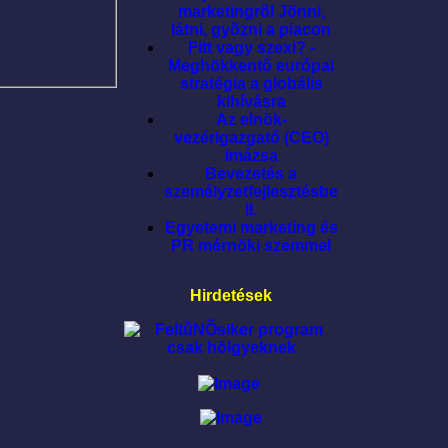
marketingrõl Jönni,
látni, gyõzni a piacon
Fitt vagy szexi? -
Meghökkentõ európai
stratégia a globális
kihívásra
Az elnök-
vezérigazgató (CEO)
imázsa
Bevezetés a
személyzetfejlesztésbe
II.
Egyetemi marketing és
PR mérnöki szemmel
Hirdetések