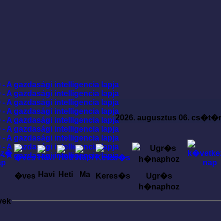
2026. augusztus 06. cs�t�
Havi
Heti
Ma
�ves
Keres�s
Ugr�s
h�naphoz
yek