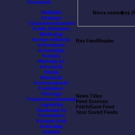
Rovataink
Melléklet
Nincs esem�ny
2
Stratégia
Tudásmenedzsment
Public Relations
Marketing
Humán erõforrás
Rss FeedReader
Információs
technológia
Kutatás
Minõség és
Innováció
Interjú
Motíváció
Kommunikáció
Eredetiben
Pénzügy
News Titles
Projektmenedzsment
Feed Sources
Logisztika
Fetch/Save Feed
Gazdaság és
Your Saved Feeds
Társadalom
Európai Unió
Irodavilág
História