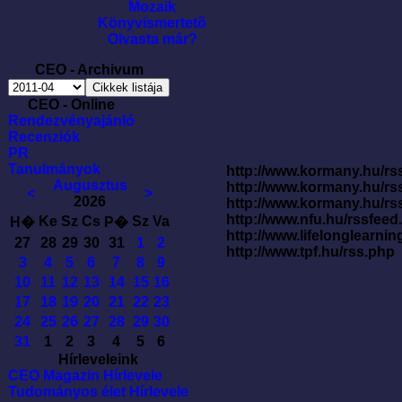
Mozaik
Könyvismertetõ
Olvasta már?
CEO - Archivum
CEO - Online
Rendezvényajánló
Recenziók
PR
Tanulmányok
http://www.kormany.hu/rss
Augusztus
http://www.kormany.hu/rs
<
>
2026
http://www.kormany.hu/rs
http://www.nfu.hu/rssfe
Ke
Sz
Cs
Sz
Va
H�
P�
http://www.lifelonglearnin
27
28
29
30
31
1
2
http://www.tpf.hu/rss.php
3
4
5
6
7
8
9
10
11
12
13
14
15
16
17
18
19
20
21
22
23
24
25
26
27
28
29
30
31
1
2
3
4
5
6
Hírleveleink
CEO Magazin Hírlevele
Tudományos élet Hírlevele