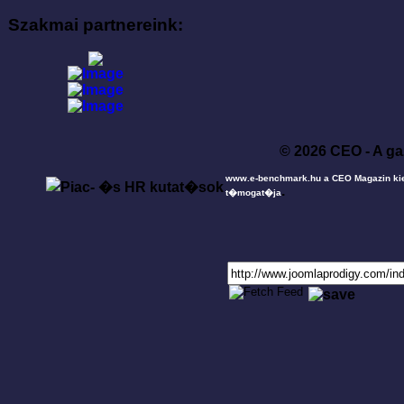
Szakmai partnereink:
© 2026 CEO - A ga
www.e-benchmark.hu a CEO Magazin ki
.
t�mogat�ja