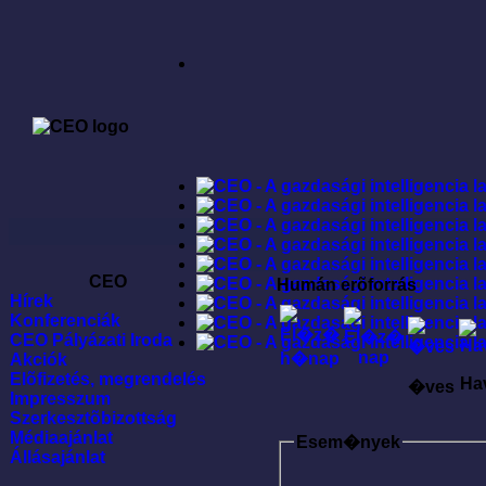
CEO
Humán erõforrás
Hírek
Konferenciák
CEO Pályázati Iroda
Akciók
Elõfizetés, megrendelés
Ha
�ves
Impresszum
Szerkesztõbizottság
Médiaajánlat
Esem�nyek
Állásajánlat