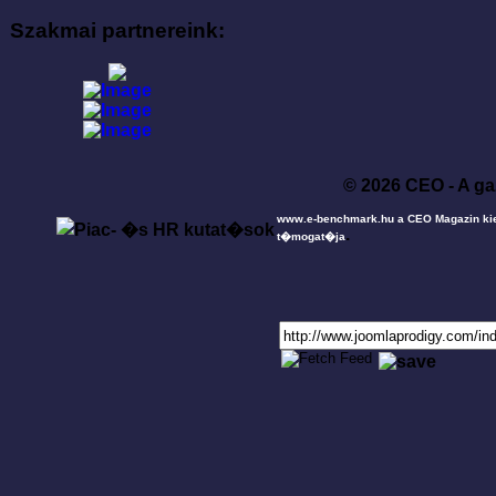
Szakmai partnereink:
© 2026 CEO - A ga
www.e-benchmark.hu a CEO Magazin ki
.
t�mogat�ja