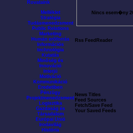
Rovataink
Melléklet
Nincs esem�ny
2
Stratégia
Tudásmenedzsment
Public Relations
Marketing
Humán erõforrás
Rss FeedReader
Információs
technológia
Kutatás
Minõség és
Innováció
Interjú
Motíváció
Kommunikáció
Eredetiben
Pénzügy
News Titles
Projektmenedzsment
Feed Sources
Logisztika
Fetch/Save Feed
Gazdaság és
Your Saved Feeds
Társadalom
Európai Unió
Irodavilág
História