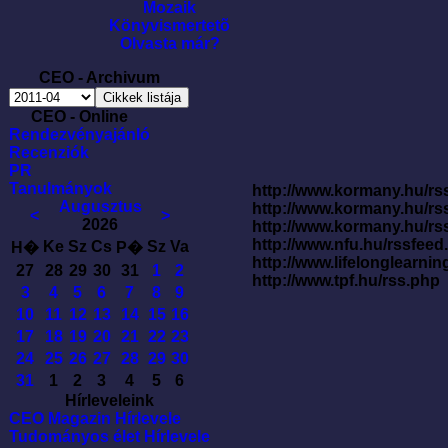
Mozaik
Könyvismertetõ
Olvasta már?
CEO - Archivum
CEO - Online
Rendezvényajánló
Recenziók
PR
Tanulmányok
http://www.kormany.hu/rss
Augusztus
http://www.kormany.hu/rs
<
>
2026
http://www.kormany.hu/rs
http://www.nfu.hu/rssfe
Ke
Sz
Cs
Sz
Va
H�
P�
http://www.lifelonglearnin
27
28
29
30
31
1
2
http://www.tpf.hu/rss.php
3
4
5
6
7
8
9
10
11
12
13
14
15
16
17
18
19
20
21
22
23
24
25
26
27
28
29
30
31
1
2
3
4
5
6
Hírleveleink
CEO Magazin Hírlevele
Tudományos élet Hírlevele