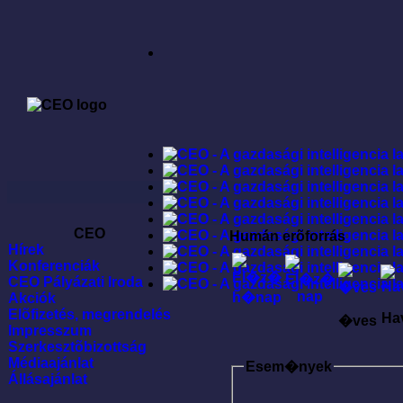
CEO
Humán erõforrás
Hírek
Konferenciák
CEO Pályázati Iroda
Akciók
Elõfizetés, megrendelés
Ha
�ves
Impresszum
Szerkesztõbizottság
Médiaajánlat
Esem�nyek
Állásajánlat