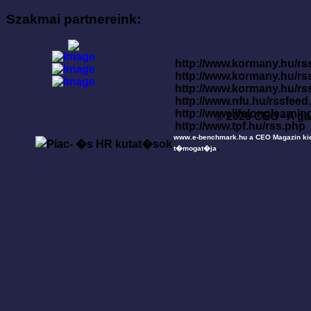
Szakmai partnereink:
http://www.kormany.hu/rss
http://www.kormany.hu/rs
http://www.kormany.hu/rs
http://www.nfu.hu/rssfe
http://www.lifelonglearnin
© 2026 CEO - A ga
http://www.tpf.hu/rss.php
www.e-benchmark.hu a CEO Magazin ki
.
t�mogat�ja