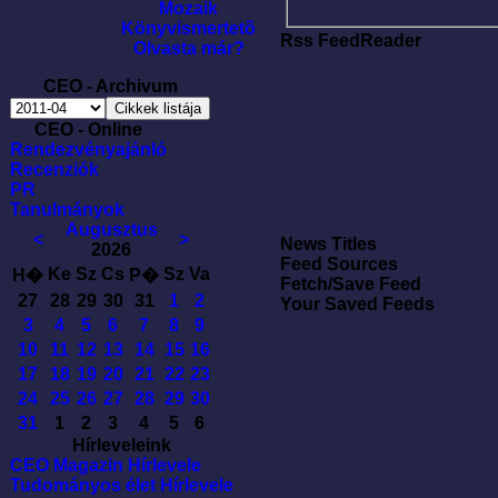
Mozaik
Könyvismertetõ
Rss FeedReader
Olvasta már?
CEO - Archivum
CEO - Online
Rendezvényajánló
Recenziók
PR
Tanulmányok
Augusztus
<
>
News Titles
2026
Feed Sources
Ke
Sz
Cs
Sz
Va
H�
P�
Fetch/Save Feed
27
28
29
30
31
1
2
Your Saved Feeds
3
4
5
6
7
8
9
10
11
12
13
14
15
16
17
18
19
20
21
22
23
24
25
26
27
28
29
30
31
1
2
3
4
5
6
Hírleveleink
CEO Magazin Hírlevele
Tudományos élet Hírlevele