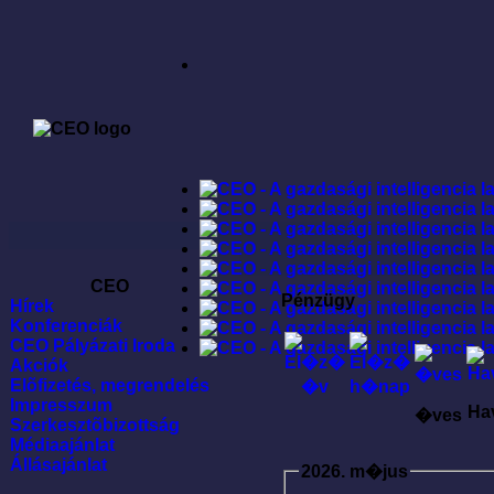
CEO
Pénzügy
Hírek
Konferenciák
CEO Pályázati Iroda
Akciók
Elõfizetés, megrendelés
Impresszum
Ha
�ves
Szerkesztõbizottság
Médiaajánlat
Állásajánlat
2026. m�jus