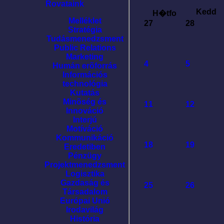
Rovataink
Kedd
H�tfo
Melléklet
27
28
Stratégia
Tudásmenedzsment
Public Relations
Marketing
4
5
Humán erõforrás
Információs
technológia
Kutatás
Minõség és
11
12
Innováció
Interjú
Motíváció
Kommunikáció
18
19
Eredetiben
Pénzügy
Projektmenedzsment
Logisztika
Gazdaság és
25
26
Társadalom
Európai Unió
Irodavilág
História