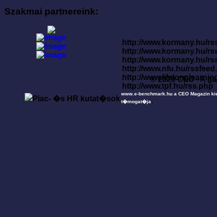
Szakmai partnereink:
http://www.kormany.hu/rss
http://www.kormany.hu/rs
http://www.kormany.hu/rs
http://www.nfu.hu/rssfe
http://www.lifelonglearnin
© 2026 CEO - A ga
http://www.tpf.hu/rss.php
www.e-benchmark.hu a CEO Magazin ki
.
t�mogat�ja