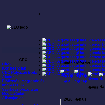
CEO
Humán erõforrás
Hírek
Konferenciák
CEO Pályázati Iroda
Akciók
Elõfizetés, megrendelés
Impresszum
Ha
�ves
Szerkesztõbizottság
Médiaajánlat
Állásajánlat
2026. j�nius