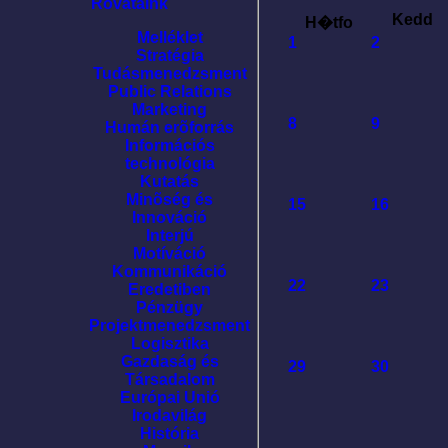
Rovataink
Kedd
H�tfo
Melléklet
1
2
Stratégia
Tudásmenedzsment
Public Relations
Marketing
8
9
Humán erõforrás
Információs
technológia
Kutatás
Minõség és
15
16
Innováció
Interjú
Motíváció
Kommunikáció
22
23
Eredetiben
Pénzügy
Projektmenedzsment
Logisztika
Gazdaság és
29
30
Társadalom
Európai Unió
Irodavilág
História