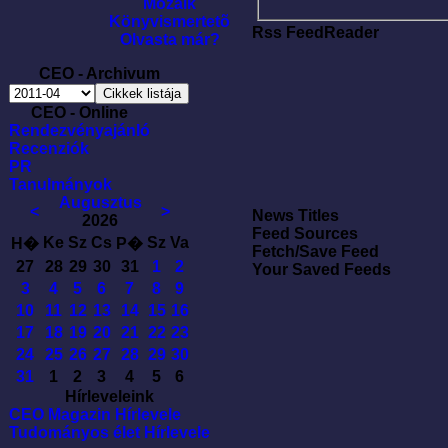
Mozaik
Könyvismertetõ
Rss FeedReader
Olvasta már?
CEO - Archivum
CEO - Online
Rendezvényajánló
Recenziók
PR
Tanulmányok
Augusztus
<
>
News Titles
2026
Feed Sources
Ke
Sz
Cs
Sz
Va
H�
P�
Fetch/Save Feed
27
28
29
30
31
1
2
Your Saved Feeds
3
4
5
6
7
8
9
10
11
12
13
14
15
16
17
18
19
20
21
22
23
24
25
26
27
28
29
30
31
1
2
3
4
5
6
Hírleveleink
CEO Magazin Hírlevele
Tudományos élet Hírlevele