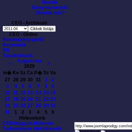
Mozaik
Könyvismertetõ
Olvasta már?
CEO - Archivum
CEO - Online
Rendezvényajánló
Recenziók
PR
Tanulmányok
Augusztus
<
>
2026
Ke
Sz
Cs
Sz
Va
H�
P�
27
28
29
30
31
1
2
3
4
5
6
7
8
9
10
11
12
13
14
15
16
17
18
19
20
21
22
23
24
25
26
27
28
29
30
31
1
2
3
4
5
6
Hírleveleink
CEO Magazin Hírlevele
Tudományos élet Hírlevele