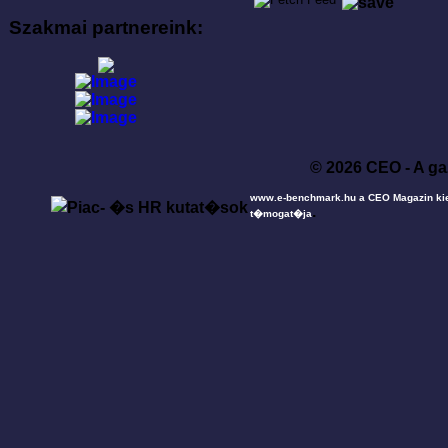
Szakmai partnereink:
© 2026 CEO - A ga
www.e-benchmark.hu a CEO Magazin ki
.
t�mogat�ja