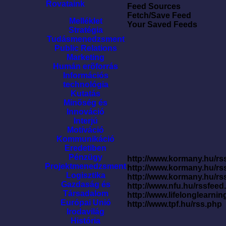
Rovataink
Feed Sources
Fetch/Save Feed
Melléklet
Your Saved Feeds
Stratégia
Tudásmenedzsment
Public Relations
Marketing
Humán erõforrás
Információs
technológia
Kutatás
Minõség és
Innováció
Interjú
Motíváció
Kommunikáció
Eredetiben
Pénzügy
http://www.kormany.hu/rss
Projektmenedzsment
http://www.kormany.hu/rs
Logisztika
http://www.kormany.hu/rs
Gazdaság és
http://www.nfu.hu/rssfe
Társadalom
http://www.lifelonglearnin
Európai Unió
http://www.tpf.hu/rss.php
Irodavilág
História