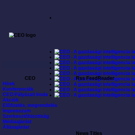
CEO
Rss FeedReader
Hírek
Konferenciák
CEO Pályázati Iroda
Akciók
Elõfizetés, megrendelés
Impresszum
Szerkesztõbizottság
Médiaajánlat
Állásajánlat
News Titles