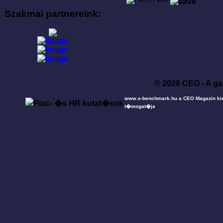
Szakmai partnereink:
© 2026 CEO - A ga
www.e-benchmark.hu a CEO Magazin ki
.
t�mogat�ja