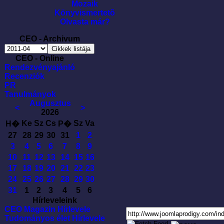
Mozaik
Könyvismertetõ
Olvasta már?
CEO - Archivum
CEO - Online
Rendezvényajánló
Recenziók
PR
Tanulmányok
Augusztus
<
>
2026
Ke
Sz
Cs
Sz
Va
H�
P�
27
28
29
30
31
1
2
3
4
5
6
7
8
9
10
11
12
13
14
15
16
17
18
19
20
21
22
23
24
25
26
27
28
29
30
31
1
2
3
4
5
6
Hírleveleink
CEO Magazin Hírlevele
Tudományos élet Hírlevele