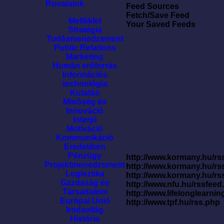
Rovataink
Feed Sources
Fetch/Save Feed
Melléklet
Your Saved Feeds
Stratégia
Tudásmenedzsment
Public Relations
Marketing
Humán erõforrás
Információs
technológia
Kutatás
Minõség és
Innováció
Interjú
Motíváció
Kommunikáció
Eredetiben
Pénzügy
http://www.kormany.hu/rss
Projektmenedzsment
http://www.kormany.hu/rs
Logisztika
http://www.kormany.hu/rs
Gazdaság és
http://www.nfu.hu/rssfe
Társadalom
http://www.lifelonglearnin
Európai Unió
http://www.tpf.hu/rss.php
Irodavilág
História