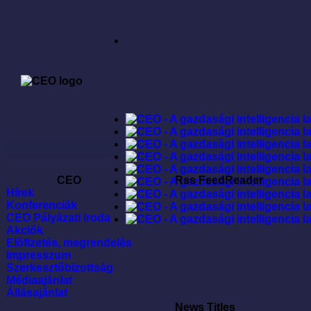
CEO
Rss FeedReader
Hírek
Konferenciák
CEO Pályázati Iroda
Akciók
Elõfizetés, megrendelés
Impresszum
Szerkesztõbizottság
Médiaajánlat
Állásajánlat
News Titles