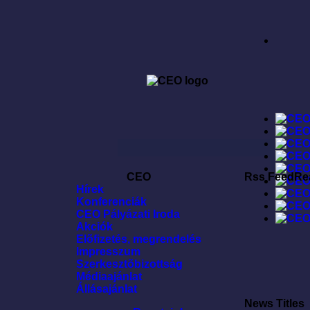
CEO
Rss FeedRe
Hírek
Konferenciák
CEO Pályázati Iroda
Akciók
Elõfizetés, megrendelés
Impresszum
Szerkesztõbizottság
Médiaajánlat
Állásajánlat
News Titles