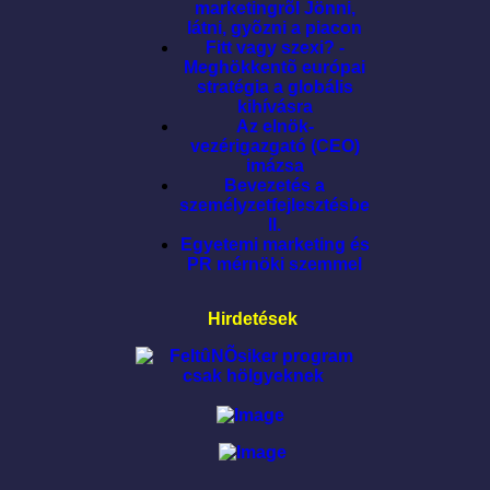
marketingrõl Jönni,
látni, gyõzni a piacon
Fitt vagy szexi? -
Meghökkentõ európai
stratégia a globális
kihívásra
Az elnök-
vezérigazgató (CEO)
imázsa
Bevezetés a
személyzetfejlesztésbe
II.
Egyetemi marketing és
PR mérnöki szemmel
Hirdetések