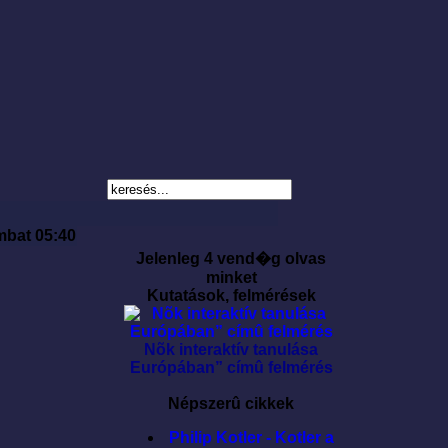
mbat 05:40
Jelenleg 4 vend�g olvas
minket
Kutatások, felmérések
Nõk interaktív tanulása
Európában” címû felmérés
Népszerû cikkek
Philip Kotler - Kotler a