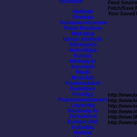
Rovataink
Feed Sourc
Fetch/Save 
Melléklet
Your Saved
Stratégia
Tudásmenedzsment
Public Relations
Marketing
Humán erõforrás
Információs
technológia
Kutatás
Minõség és
Innováció
Interjú
Motíváció
Kommunikáció
Eredetiben
Pénzügy
http://www.k
Projektmenedzsment
http://www.
Logisztika
http://www.
Gazdaság és
http://www.
Társadalom
http://www.l
Európai Unió
http://www.t
Irodavilág
História