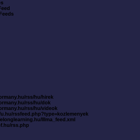
es
Feed
 Feeds
ormany.hu/rss/hu/hirek
kormany.hu/rss/hu/dok
kormany.hu/rss/hu/videok
nfu.hu/rssfeed.php?type=kozlemenyek
ifelonglearning.hu/lllma_feed.xml
pf.hu/rss.php