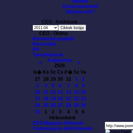
Mozaik
Könyvismertetõ
Olvasta már?
CEO - Archivum
CEO - Online
Rendezvényajánló
Recenziók
PR
Tanulmányok
Augusztus
<
>
2026
Ke
Sz
Cs
Sz
Va
H�
P�
27
28
29
30
31
1
2
3
4
5
6
7
8
9
10
11
12
13
14
15
16
17
18
19
20
21
22
23
24
25
26
27
28
29
30
31
1
2
3
4
5
6
Hírleveleink
CEO Magazin Hírlevele
Tudományos élet Hírlevele