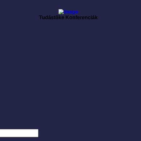
Tudástõke Konferenciák