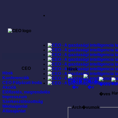
CEO
Hírek
Hírek
Konferenciák
CEO Pályázati Iroda
Akciók
Elõfizetés, megrendelés
Ha
�ves
Impresszum
Szerkesztõbizottság
Médiaajánlat
Arch�vumok
Állásajánlat