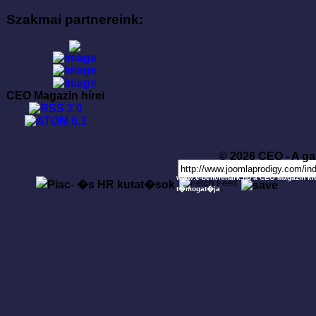
Szakmai partnereink:
CEO Magazin hírei
© 2026 CEO - A ga
www.e-benchmark.hu a CEO Magazin ki
.
t�mogat�ja