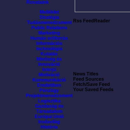
Rovataink
Melléklet
Stratégia
Rss FeedReader
Tudásmenedzsment
Public Relations
Marketing
Humán erõforrás
Információs
technológia
Kutatás
Minõség és
Innováció
Interjú
News Titles
Motíváció
Feed Sources
Kommunikáció
Fetch/Save Feed
Eredetiben
Your Saved Feeds
Pénzügy
Projektmenedzsment
Logisztika
Gazdaság és
Társadalom
Európai Unió
Irodavilág
História