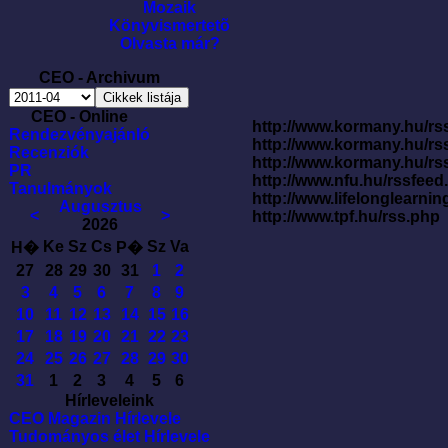
Mozaik
Könyvismertetõ
Olvasta már?
CEO - Archivum
CEO - Online
http://www.kormany.hu/rss
Rendezvényajánló
http://www.kormany.hu/rs
Recenziók
http://www.kormany.hu/rs
PR
http://www.nfu.hu/rssfe
Tanulmányok
http://www.lifelonglearnin
Augusztus
<
>
http://www.tpf.hu/rss.php
2026
Ke
Sz
Cs
Sz
Va
H�
P�
27
28
29
30
31
1
2
3
4
5
6
7
8
9
10
11
12
13
14
15
16
17
18
19
20
21
22
23
24
25
26
27
28
29
30
31
1
2
3
4
5
6
Hírleveleink
CEO Magazin Hírlevele
Tudományos élet Hírlevele