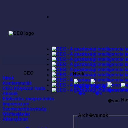
CEO
Hírek
Hírek
Konferenciák
CEO Pályázati Iroda
Akciók
Elõfizetés, megrendelés
Ha
�ves
Impresszum
Szerkesztõbizottság
Médiaajánlat
Arch�vumok
Állásajánlat