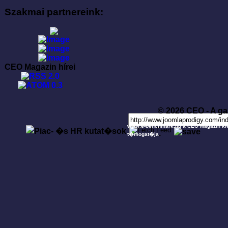
Szakmai partnereink:
CEO Magazin hírei
© 2026 CEO - A ga
www.e-benchmark.hu a CEO Magazin ki
.
t�mogat�ja