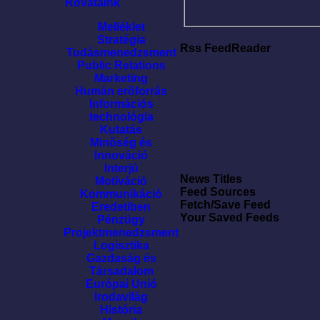
Rovataink
Melléklet
Stratégia
Rss FeedReader
Tudásmenedzsment
Public Relations
Marketing
Humán erõforrás
Információs
technológia
Kutatás
Minõség és
Innováció
Interjú
News Titles
Motíváció
Feed Sources
Kommunikáció
Fetch/Save Feed
Eredetiben
Your Saved Feeds
Pénzügy
Projektmenedzsment
Logisztika
Gazdaság és
Társadalom
Európai Unió
Irodavilág
História