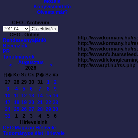
Mozaik
Könyvismertetõ
Olvasta már?
CEO - Archivum
CEO - Online
http://www.kormany.hu/rss
Rendezvényajánló
http://www.kormany.hu/rs
Recenziók
http://www.kormany.hu/rs
PR
http://www.nfu.hu/rssfe
Tanulmányok
http://www.lifelonglearnin
Augusztus
<
>
http://www.tpf.hu/rss.php
2026
Ke
Sz
Cs
Sz
Va
H�
P�
27
28
29
30
31
1
2
3
4
5
6
7
8
9
10
11
12
13
14
15
16
17
18
19
20
21
22
23
24
25
26
27
28
29
30
31
1
2
3
4
5
6
Hírleveleink
CEO Magazin Hírlevele
Tudományos élet Hírlevele