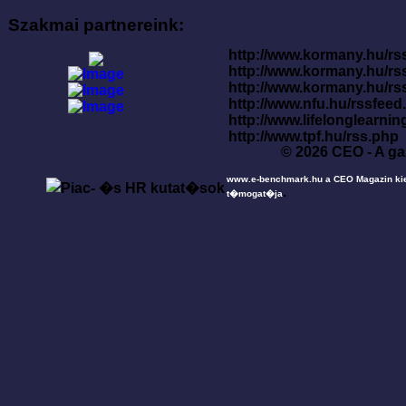
Szakmai partnereink:
http://www.kormany.hu/rss
http://www.kormany.hu/rs
http://www.kormany.hu/rs
http://www.nfu.hu/rssfe
http://www.lifelonglearnin
http://www.tpf.hu/rss.php
© 2026 CEO - A ga
www.e-benchmark.hu a CEO Magazin ki
.
t�mogat�ja