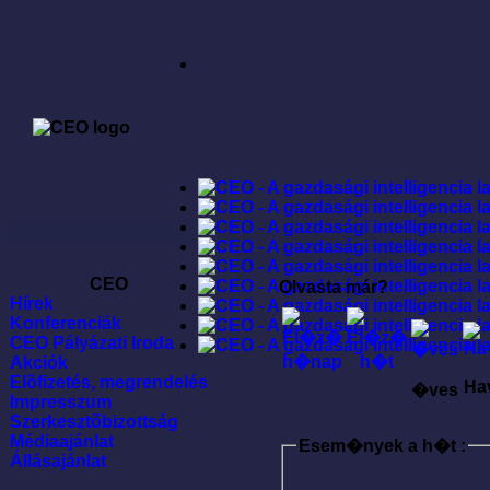
CEO
Olvasta már?
Hírek
Konferenciák
CEO Pályázati Iroda
Akciók
Elõfizetés, megrendelés
Ha
�ves
Impresszum
Szerkesztõbizottság
Médiaajánlat
Esem�nyek a h�t :
Állásajánlat