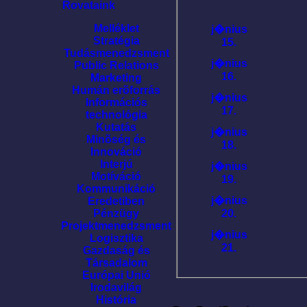
Rovataink
Melléklet
j�nius
Stratégia
15.
Tudásmenedzsment
j�nius
Public Relations
16.
Marketing
Humán erõforrás
j�nius
Információs
17.
technológia
Kutatás
j�nius
Minõség és
18.
Innováció
Interjú
j�nius
Motíváció
19.
Kommunikáció
j�nius
Eredetiben
20.
Pénzügy
Projektmenedzsment
j�nius
Logisztika
21.
Gazdaság és
Társadalom
Európai Unió
Irodavilág
História