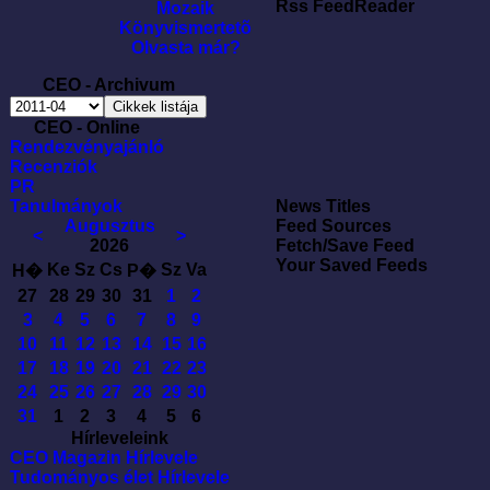
Rss FeedReader
Mozaik
Könyvismertetõ
Olvasta már?
CEO - Archivum
CEO - Online
Rendezvényajánló
Recenziók
PR
Tanulmányok
News Titles
Augusztus
Feed Sources
<
>
2026
Fetch/Save Feed
Your Saved Feeds
Ke
Sz
Cs
Sz
Va
H�
P�
27
28
29
30
31
1
2
3
4
5
6
7
8
9
10
11
12
13
14
15
16
17
18
19
20
21
22
23
24
25
26
27
28
29
30
31
1
2
3
4
5
6
Hírleveleink
CEO Magazin Hírlevele
Tudományos élet Hírlevele