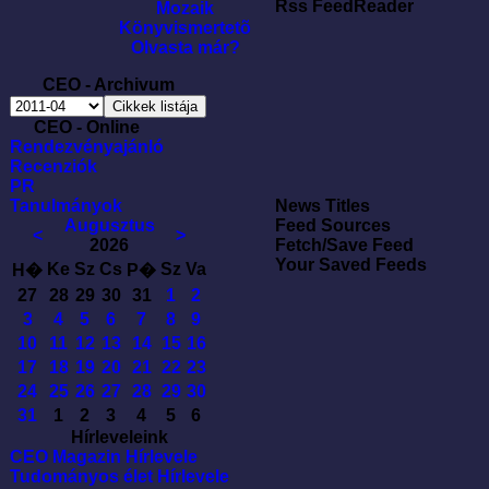
Rss FeedReader
Mozaik
Könyvismertetõ
Olvasta már?
CEO - Archivum
CEO - Online
Rendezvényajánló
Recenziók
PR
Tanulmányok
News Titles
Augusztus
Feed Sources
<
>
2026
Fetch/Save Feed
Your Saved Feeds
Ke
Sz
Cs
Sz
Va
H�
P�
27
28
29
30
31
1
2
3
4
5
6
7
8
9
10
11
12
13
14
15
16
17
18
19
20
21
22
23
24
25
26
27
28
29
30
31
1
2
3
4
5
6
Hírleveleink
CEO Magazin Hírlevele
Tudományos élet Hírlevele