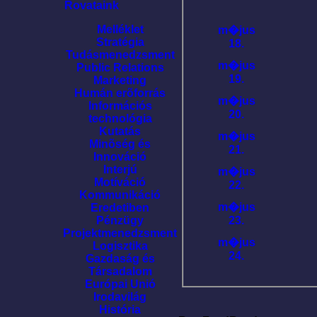
Rovataink
Melléklet
m�jus
Stratégia
18.
Tudásmenedzsment
m�jus
Public Relations
19.
Marketing
Humán erõforrás
m�jus
Információs
20.
technológia
Kutatás
m�jus
Minõség és
21.
Innováció
Interjú
m�jus
Motíváció
22.
Kommunikáció
m�jus
Eredetiben
23.
Pénzügy
Projektmenedzsment
m�jus
Logisztika
24.
Gazdaság és
Társadalom
Európai Unió
Irodavilág
História