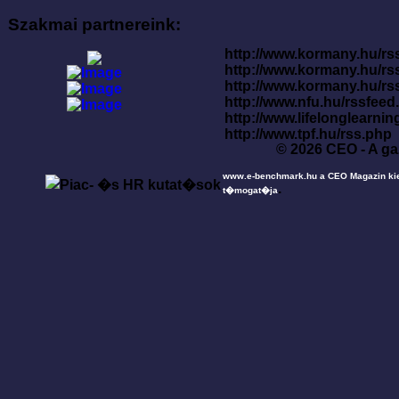
Szakmai partnereink:
http://www.kormany.hu/rss
http://www.kormany.hu/rs
http://www.kormany.hu/rs
http://www.nfu.hu/rssfe
http://www.lifelonglearnin
http://www.tpf.hu/rss.php
© 2026 CEO - A ga
www.e-benchmark.hu a CEO Magazin ki
.
t�mogat�ja