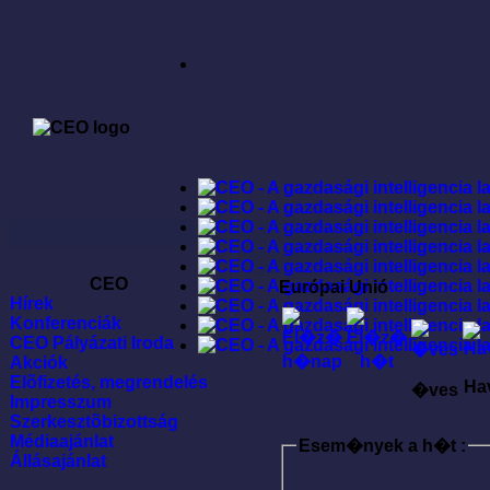
CEO
Európai Unió
Hírek
Konferenciák
CEO Pályázati Iroda
Akciók
Elõfizetés, megrendelés
Ha
�ves
Impresszum
Szerkesztõbizottság
Médiaajánlat
Esem�nyek a h�t :
Állásajánlat