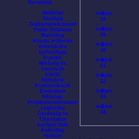
Rovataink
Melléklet
m�jus
Stratégia
18.
Tudásmenedzsment
m�jus
Public Relations
19.
Marketing
Humán erõforrás
m�jus
Információs
20.
technológia
Kutatás
m�jus
Minõség és
21.
Innováció
Interjú
m�jus
Motíváció
22.
Kommunikáció
m�jus
Eredetiben
23.
Pénzügy
Projektmenedzsment
m�jus
Logisztika
24.
Gazdaság és
Társadalom
Európai Unió
Irodavilág
História