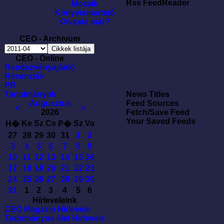
Rss FeedReader
Mozaik
Könyvismertetõ
Olvasta már?
CEO - Archivum
CEO - Online
Rendezvényajánló
Recenziók
PR
Tanulmányok
News Titles
Augusztus
Feed Sources
<
>
2026
Fetch/Save Feed
Your Saved Feeds
Ke
Sz
Cs
Sz
Va
H�
P�
27
28
29
30
31
1
2
3
4
5
6
7
8
9
10
11
12
13
14
15
16
17
18
19
20
21
22
23
24
25
26
27
28
29
30
31
1
2
3
4
5
6
Hírleveleink
CEO Magazin Hírlevele
Tudományos élet Hírlevele