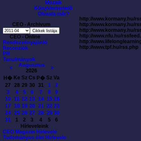
Mozaik
Könyvismertetõ
Olvasta már?
http://www.kormany.hu/rss
CEO - Archivum
http://www.kormany.hu/rs
http://www.kormany.hu/rs
http://www.nfu.hu/rssfe
CEO - Online
http://www.lifelonglearnin
Rendezvényajánló
http://www.tpf.hu/rss.php
Recenziók
PR
Tanulmányok
Augusztus
<
>
2026
Ke
Sz
Cs
Sz
Va
H�
P�
27
28
29
30
31
1
2
3
4
5
6
7
8
9
10
11
12
13
14
15
16
17
18
19
20
21
22
23
24
25
26
27
28
29
30
31
1
2
3
4
5
6
Hírleveleink
CEO Magazin Hírlevele
Tudományos élet Hírlevele