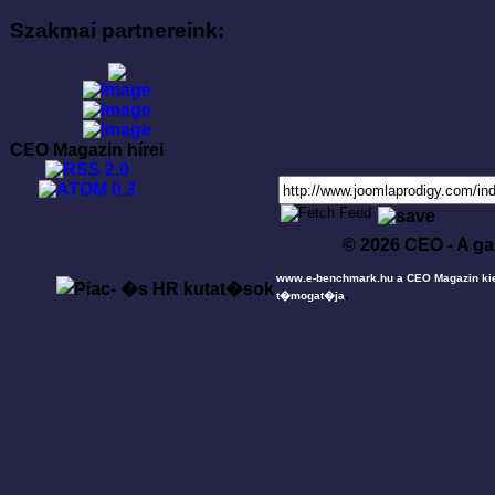
Szakmai partnereink:
CEO Magazin hírei
© 2026 CEO - A ga
www.e-benchmark.hu a CEO Magazin ki
.
t�mogat�ja