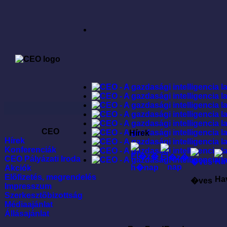
CEO
Hírek
Hírek
Konferenciák
CEO Pályázati Iroda
Akciók
Elõfizetés, megrendelés
Ha
�ves
Impresszum
Szerkesztõbizottság
Médiaajánlat
Állásajánlat