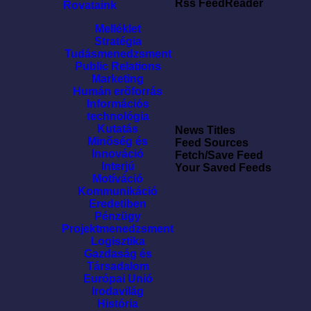
Rss FeedReader
Rovataink
Melléklet
Stratégia
Tudásmenedzsment
Public Relations
Marketing
Humán erõforrás
Információs
technológia
Kutatás
News Titles
Minõség és
Feed Sources
Innováció
Fetch/Save Feed
Interjú
Your Saved Feeds
Motíváció
Kommunikáció
Eredetiben
Pénzügy
Projektmenedzsment
Logisztika
Gazdaság és
Társadalom
Európai Unió
Irodavilág
História