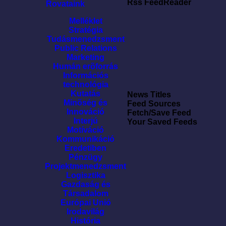
Rss FeedReader
Rovataink
Melléklet
Stratégia
Tudásmenedzsment
Public Relations
Marketing
Humán erõforrás
Információs
technológia
Kutatás
News Titles
Minõség és
Feed Sources
Innováció
Fetch/Save Feed
Interjú
Your Saved Feeds
Motíváció
Kommunikáció
Eredetiben
Pénzügy
Projektmenedzsment
Logisztika
Gazdaság és
Társadalom
Európai Unió
Irodavilág
História