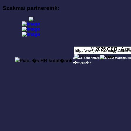
Szakmai partnereink:
© 2026 CEO - A ga
www.e-benchmark.hu a CEO Magazin ki
.
t�mogat�ja