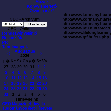
Mozaik
Könyvismertetõ
Olvasta már?
http://www.kormany.hu/rss
CEO - Archivum
http://www.kormany.hu/rs
http://www.kormany.hu/rs
http://www.nfu.hu/rssfe
CEO - Online
http://www.lifelonglearnin
Rendezvényajánló
http://www.tpf.hu/rss.php
Recenziók
PR
Tanulmányok
Augusztus
<
>
2026
Ke
Sz
Cs
Sz
Va
H�
P�
27
28
29
30
31
1
2
3
4
5
6
7
8
9
10
11
12
13
14
15
16
17
18
19
20
21
22
23
24
25
26
27
28
29
30
31
1
2
3
4
5
6
Hírleveleink
CEO Magazin Hírlevele
Tudományos élet Hírlevele