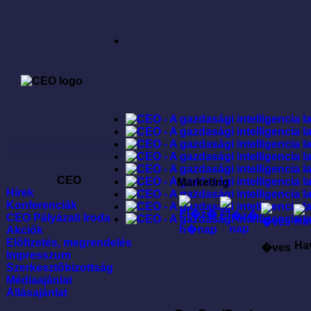
CEO
Marketing
Hírek
Konferenciák
CEO Pályázati Iroda
Akciók
Elõfizetés, megrendelés
Ha
�ves
Impresszum
Szerkesztõbizottság
Médiaajánlat
Állásajánlat