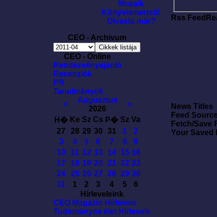
Mozaik
Könyvismertetõ
Rss FeedRe
Olvasta már?
CEO - Archivum
CEO - Online
Rendezvényajánló
Recenziók
PR
Tanulmányok
Augusztus
<
>
News Titles
2026
Feed Sourc
Ke
Sz
Cs
Sz
Va
H�
P�
Fetch/Save 
27
28
29
30
31
1
2
Your Saved
3
4
5
6
7
8
9
10
11
12
13
14
15
16
17
18
19
20
21
22
23
24
25
26
27
28
29
30
31
1
2
3
4
5
6
Hírleveleink
CEO Magazin Hírlevele
Tudományos élet Hírlevele