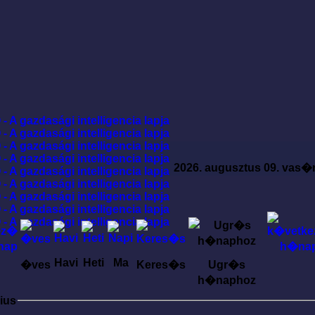
2026. augusztus 09. vas�
Havi
Heti
Ma
�ves
Keres�s
Ugr�s
h�naphoz
ius