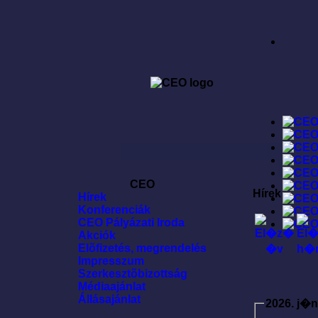
CEO
Hírek
Hírek
Konferenciák
CEO Pályázati Iroda
Akciók
Elõfizetés, megrendelés
Impresszum
Szerkesztõbizottság
Médiaajánlat
Állásajánlat
2026. j�n