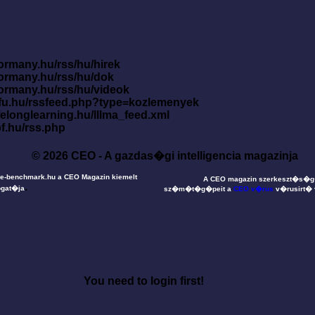
ormany.hu/rss/hu/hirek
kormany.hu/rss/hu/dok
kormany.hu/rss/hu/videok
nfu.hu/rssfeed.php?type=kozlemenyek
ifelonglearning.hu/lllma_feed.xml
pf.hu/rss.php
© 2026 CEO - A gazdas�gi intelligencia magazinja
e-benchmark.hu a CEO Magazin kiemelt
A CEO magazin szerkeszt�s�
.
gat�ja
sz�m�t�g�peit a
CEO v�rus
v�rusirt�
You need to login first!