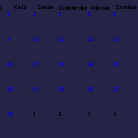
Kedd
Szerda
Szombat
o
Cs�t�rt�k
P�ntek
2
3
4
5
6
9
10
11
12
13
16
17
18
19
20
23
24
25
26
27
30
1
2
3
4