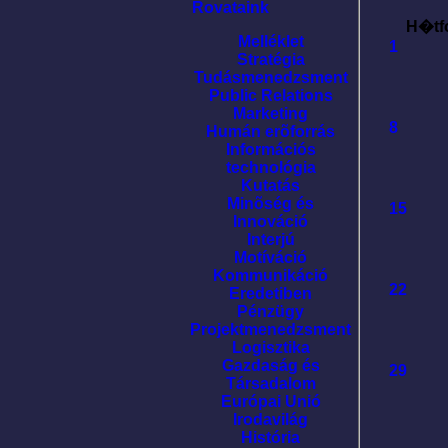
Rovataink
H�tf
Melléklet
1
Stratégia
Tudásmenedzsment
Public Relations
Marketing
8
Humán erõforrás
Információs
technológia
Kutatás
Minõség és
15
Innováció
Interjú
Motíváció
Kommunikáció
22
Eredetiben
Pénzügy
Projektmenedzsment
Logisztika
Gazdaság és
29
Társadalom
Európai Unió
Irodavilág
História