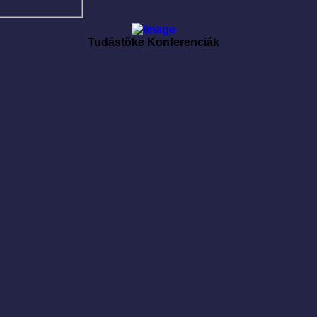
Tudástõke Konferenciák