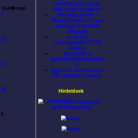
marketingrõl Jönni,
Vas�rnap
látni, gyõzni a piacon
7
Fitt vagy szexi? -
Meghökkentõ európai
stratégia a globális
kihívásra
Az elnök-
14
vezérigazgató (CEO)
imázsa
Bevezetés a
személyzetfejlesztésbe
21
II.
Egyetemi marketing és
PR mérnöki szemmel
28
Hirdetések
5