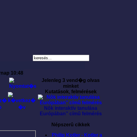
rnap 10:48
Jelenleg 3 vend�g olvas
minket
Kutatások, felmérések
Nõk interaktív tanulása
Európában” címû felmérés
Népszerû cikkek
Philip Kotler - Kotler a