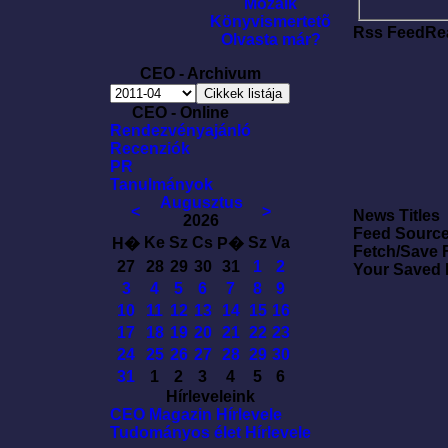
Mozaik
Könyvismertetõ
Rss FeedRe
Olvasta már?
CEO - Archivum
CEO - Online
Rendezvényajánló
Recenziók
PR
Tanulmányok
Augusztus
<
>
News Titles
2026
Feed Sourc
Ke
Sz
Cs
Sz
Va
H�
P�
Fetch/Save 
27
28
29
30
31
1
2
Your Saved
3
4
5
6
7
8
9
10
11
12
13
14
15
16
17
18
19
20
21
22
23
24
25
26
27
28
29
30
31
1
2
3
4
5
6
Hírleveleink
CEO Magazin Hírlevele
Tudományos élet Hírlevele