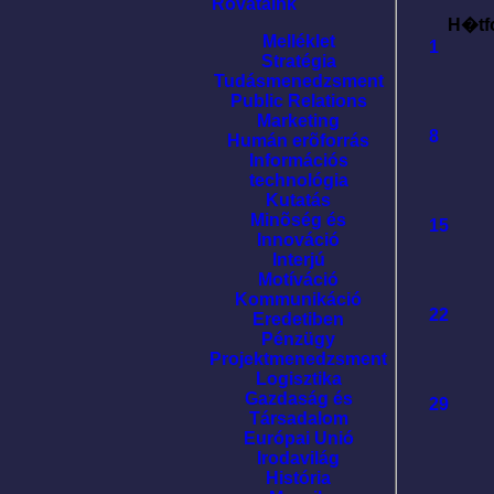
Rovataink
H�tf
Melléklet
1
Stratégia
Tudásmenedzsment
Public Relations
Marketing
8
Humán erõforrás
Információs
technológia
Kutatás
Minõség és
15
Innováció
Interjú
Motíváció
Kommunikáció
22
Eredetiben
Pénzügy
Projektmenedzsment
Logisztika
Gazdaság és
29
Társadalom
Európai Unió
Irodavilág
História