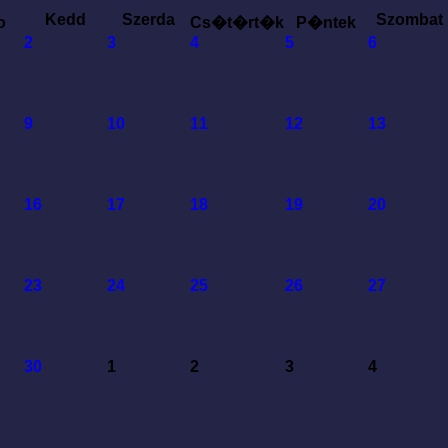
Kedd
Szerda
Szombat
o
Cs�t�rt�k
P�ntek
2
3
4
5
6
9
10
11
12
13
16
17
18
19
20
23
24
25
26
27
30
1
2
3
4