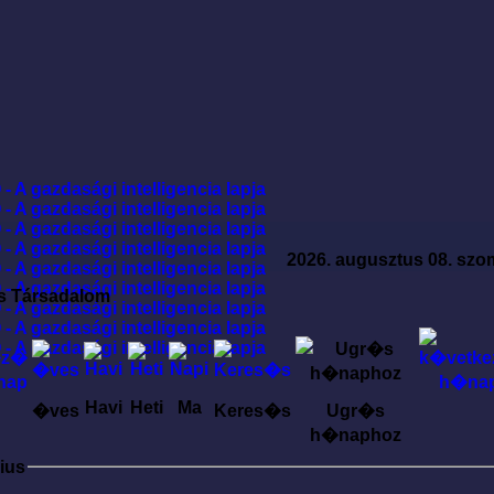
2026. augusztus 08. szo
s Társadalom
Havi
Heti
Ma
�ves
Keres�s
Ugr�s
h�naphoz
ius