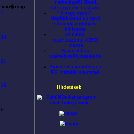
marketingrõl Jönni,
Vas�rnap
látni, gyõzni a piacon
7
Fitt vagy szexi? -
Meghökkentõ európai
stratégia a globális
kihívásra
Az elnök-
14
vezérigazgató (CEO)
imázsa
Bevezetés a
személyzetfejlesztésbe
21
II.
Egyetemi marketing és
PR mérnöki szemmel
28
Hirdetések
5