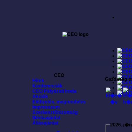
CEO
Gazdaság é
Hírek
Konferenciák
CEO Pályázati Iroda
Akciók
Elõfizetés, megrendelés
Impresszum
Szerkesztõbizottság
Médiaajánlat
Állásajánlat
2026. j�n