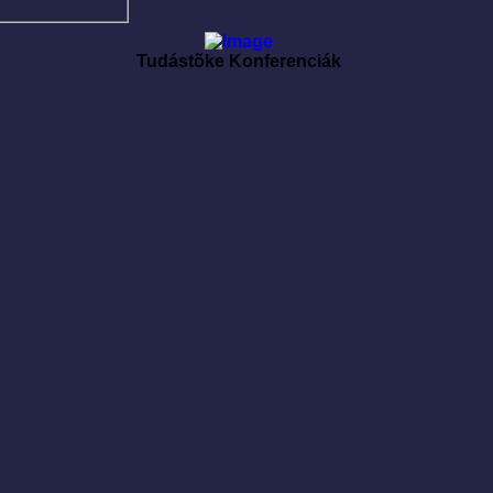
Tudástõke Konferenciák