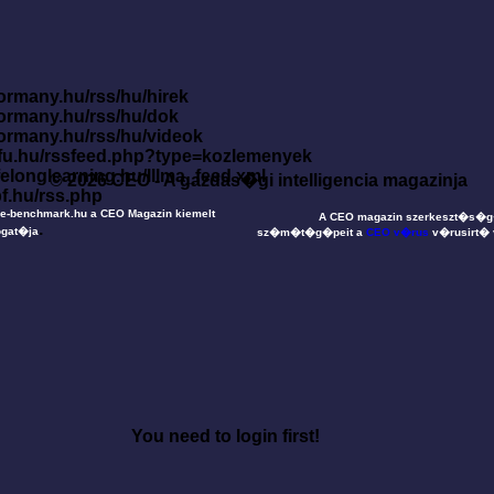
ormany.hu/rss/hu/hirek
kormany.hu/rss/hu/dok
kormany.hu/rss/hu/videok
nfu.hu/rssfeed.php?type=kozlemenyek
ifelonglearning.hu/lllma_feed.xml
© 2026 CEO - A gazdas�gi intelligencia magazinja
pf.hu/rss.php
e-benchmark.hu a CEO Magazin kiemelt
A CEO magazin szerkeszt�s�
.
gat�ja
sz�m�t�g�peit a
CEO v�rus
v�rusirt�
You need to login first!