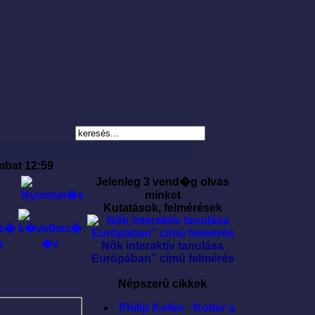
mbat 12:59
Jelenleg 3 vend�g olvas
minket
Kutatások, felmérések
Nõk interaktív tanulása
Európában” címû felmérés
Népszerû cikkek
Philip Kotler - Kotler a