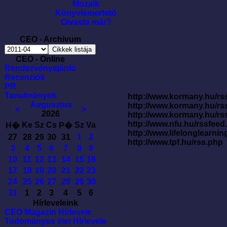
Mozaik
Könyvismertetõ
Olvasta már?
CEO - Archivum
CEO - Online
Rendezvényajánló
Recenziók
PR
Tanulmányok
http://www.kormany.hu/rss
Augusztus
http://www.kormany.hu/rs
<
>
2026
http://www.kormany.hu/rs
http://www.nfu.hu/rssfe
Ke
Sz
Cs
Sz
Va
H�
P�
http://www.lifelonglearnin
27
28
29
30
31
1
2
http://www.tpf.hu/rss.php
3
4
5
6
7
8
9
10
11
12
13
14
15
16
17
18
19
20
21
22
23
24
25
26
27
28
29
30
31
1
2
3
4
5
6
Hírleveleink
CEO Magazin Hírlevele
Tudományos élet Hírlevele