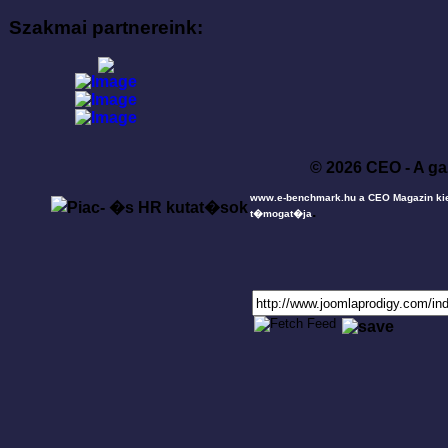
Szakmai partnereink:
© 2026 CEO - A ga
www.e-benchmark.hu a CEO Magazin ki
.
t�mogat�ja