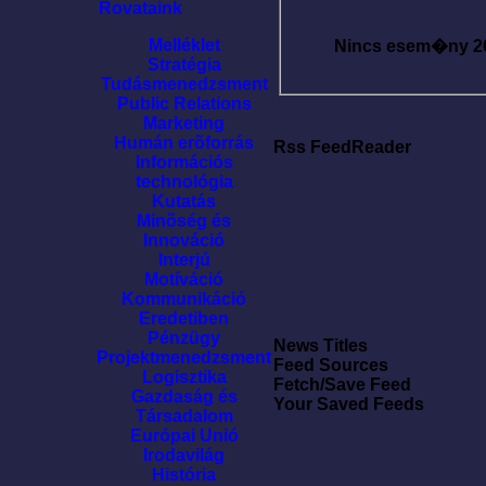
Rovataink
Melléklet
Nincs esem�ny
2
Stratégia
Tudásmenedzsment
Public Relations
Marketing
Humán erõforrás
Rss FeedReader
Információs
technológia
Kutatás
Minõség és
Innováció
Interjú
Motíváció
Kommunikáció
Eredetiben
Pénzügy
News Titles
Projektmenedzsment
Feed Sources
Logisztika
Fetch/Save Feed
Gazdaság és
Your Saved Feeds
Társadalom
Európai Unió
Irodavilág
História