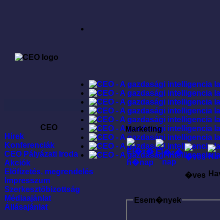
CEO
Marketing
Hírek
Konferenciák
CEO Pályázati Iroda
Akciók
Elõfizetés, megrendelés
Ha
�ves
Impresszum
Szerkesztõbizottság
Médiaajánlat
Esem�nyek
Állásajánlat