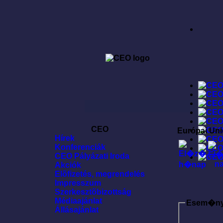
CEO
Európai Uni
Hírek
Konferenciák
CEO Pályázati Iroda
Akciók
Elõfizetés, megrendelés
Impresszum
Szerkesztõbizottság
Médiaajánlat
Esem�n
Állásajánlat