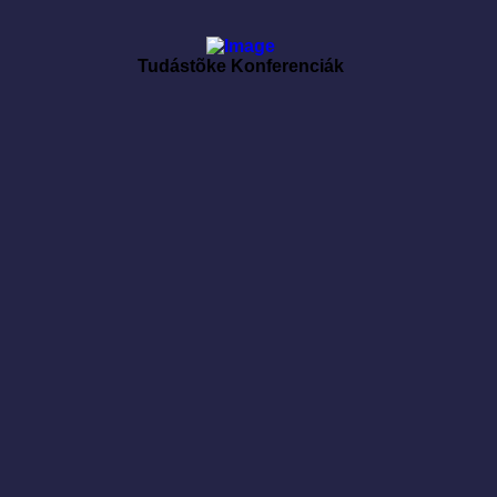
Tudástõke Konferenciák