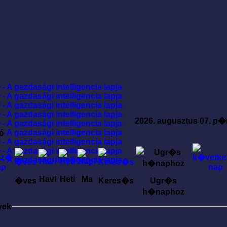
2026. augusztus 07. p�
ó
Havi
Heti
Ma
�ves
Keres�s
Ugr�s
h�naphoz
yek