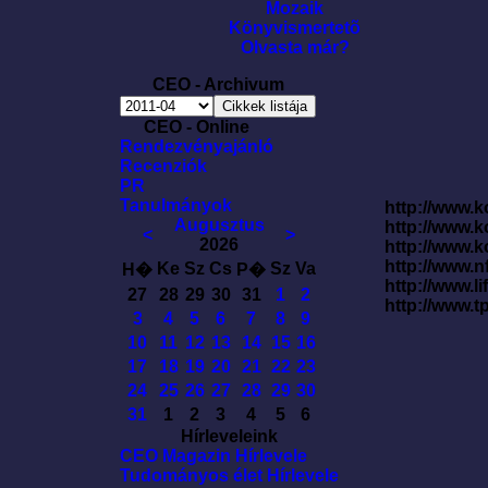
Mozaik
Könyvismertetõ
Olvasta már?
CEO - Archivum
CEO - Online
Rendezvényajánló
Recenziók
PR
Tanulmányok
http://www.k
Augusztus
http://www.
<
>
2026
http://www.
http://www.
Ke
Sz
Cs
Sz
Va
H�
P�
http://www.l
27
28
29
30
31
1
2
http://www.t
3
4
5
6
7
8
9
10
11
12
13
14
15
16
17
18
19
20
21
22
23
24
25
26
27
28
29
30
31
1
2
3
4
5
6
Hírleveleink
CEO Magazin Hírlevele
Tudományos élet Hírlevele