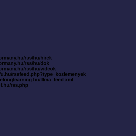
ormany.hu/rss/hu/hirek
kormany.hu/rss/hu/dok
kormany.hu/rss/hu/videok
nfu.hu/rssfeed.php?type=kozlemenyek
ifelonglearning.hu/lllma_feed.xml
pf.hu/rss.php