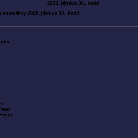
2026. j�nius 30., kedd
s esem�ny
2026. j�nius 30., kedd
ader
es
Feed
 Feeds