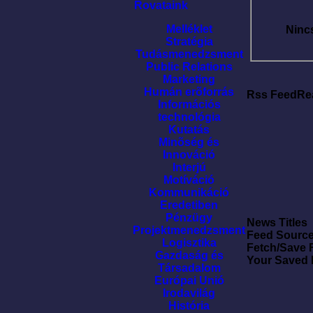
Rovataink
Melléklet
Ninc
Stratégia
Tudásmenedzsment
Public Relations
Marketing
Humán erõforrás
Rss FeedRe
Információs
technológia
Kutatás
Minõség és
Innováció
Interjú
Motíváció
Kommunikáció
Eredetiben
Pénzügy
News Titles
Projektmenedzsment
Feed Sourc
Logisztika
Fetch/Save 
Gazdaság és
Your Saved
Társadalom
Európai Unió
Irodavilág
História