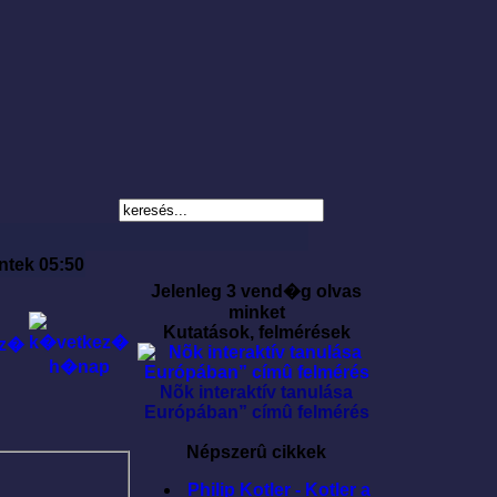
ntek 05:50
Jelenleg 3 vend�g olvas
minket
Kutatások, felmérések
Nõk interaktív tanulása
Európában” címû felmérés
Népszerû cikkek
Philip Kotler - Kotler a