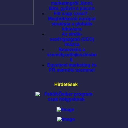
marketingrõl Jönni,
látni, gyõzni a piacon
Fitt vagy szexi? -
Meghökkentõ európai
stratégia a globális
kihívásra
Az elnök-
vezérigazgató (CEO)
imázsa
Bevezetés a
személyzetfejlesztésbe
II.
Egyetemi marketing és
PR mérnöki szemmel
Hirdetések