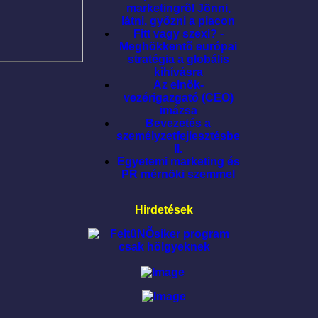
marketingrõl Jönni,
látni, gyõzni a piacon
Fitt vagy szexi? -
Meghökkentõ európai
stratégia a globális
kihívásra
Az elnök-
vezérigazgató (CEO)
imázsa
Bevezetés a
személyzetfejlesztésbe
II.
Egyetemi marketing és
PR mérnöki szemmel
Hirdetések