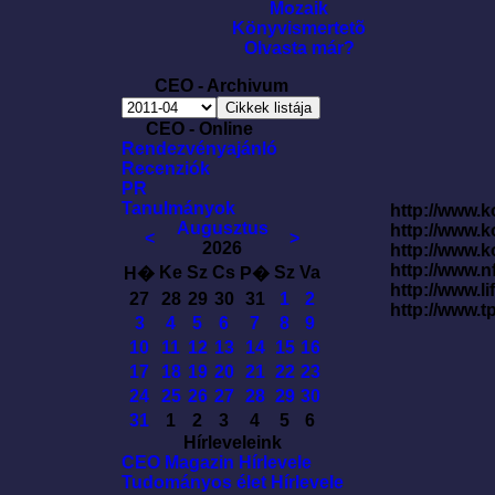
Mozaik
Könyvismertetõ
Olvasta már?
CEO - Archivum
CEO - Online
Rendezvényajánló
Recenziók
PR
Tanulmányok
http://www.k
Augusztus
http://www.
<
>
2026
http://www.
http://www.
Ke
Sz
Cs
Sz
Va
H�
P�
http://www.l
27
28
29
30
31
1
2
http://www.t
3
4
5
6
7
8
9
10
11
12
13
14
15
16
17
18
19
20
21
22
23
24
25
26
27
28
29
30
31
1
2
3
4
5
6
Hírleveleink
CEO Magazin Hírlevele
Tudományos élet Hírlevele