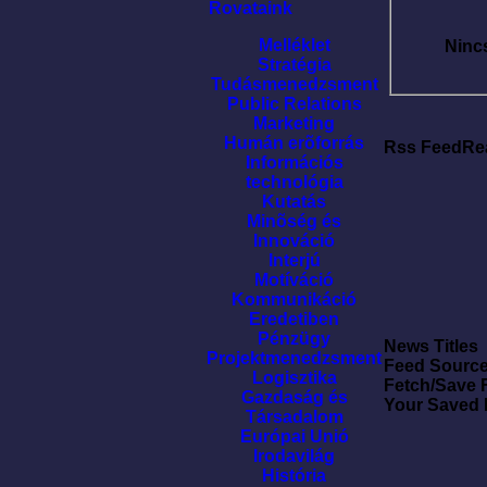
Rovataink
Melléklet
Ninc
Stratégia
Tudásmenedzsment
Public Relations
Marketing
Humán erõforrás
Rss FeedRe
Információs
technológia
Kutatás
Minõség és
Innováció
Interjú
Motíváció
Kommunikáció
Eredetiben
Pénzügy
News Titles
Projektmenedzsment
Feed Sourc
Logisztika
Fetch/Save 
Gazdaság és
Your Saved
Társadalom
Európai Unió
Irodavilág
História