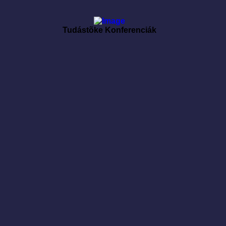
Tudástõke Konferenciák