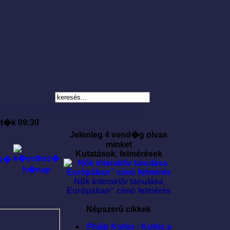
rt�k 09:30
Jelenleg 4 vend�g olvas
minket
Kutatások, felmérések
Nõk interaktív tanulása
Európában” címû felmérés
Népszerû cikkek
Philip Kotler - Kotler a