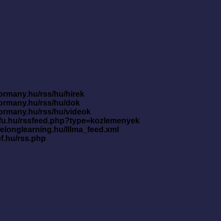
ormany.hu/rss/hu/hirek
kormany.hu/rss/hu/dok
kormany.hu/rss/hu/videok
nfu.hu/rssfeed.php?type=kozlemenyek
ifelonglearning.hu/lllma_feed.xml
pf.hu/rss.php