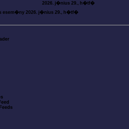
2026. j�nius 29., h�tf�
s esem�ny
2026. j�nius 29., h�tf�
ader
es
Feed
 Feeds