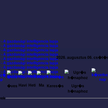
2026. augusztus 06. cs�t�
Havi
Heti
Ma
�ves
Keres�s
Ugr�s
h�naphoz
yek