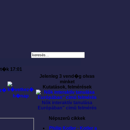
rt�k 17:01
Jelenleg 3 vend�g olvas
minket
Kutatások, felmérések
Nõk interaktív tanulása
Európában” címû felmérés
Népszerû cikkek
Philip Kotler - Kotler a