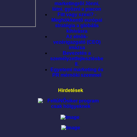
marketingrõl Jönni,
látni, gyõzni a piacon
Fitt vagy szexi? -
Meghökkentõ európai
stratégia a globális
kihívásra
Az elnök-
vezérigazgató (CEO)
imázsa
Bevezetés a
személyzetfejlesztésbe
II.
Egyetemi marketing és
PR mérnöki szemmel
Hirdetések