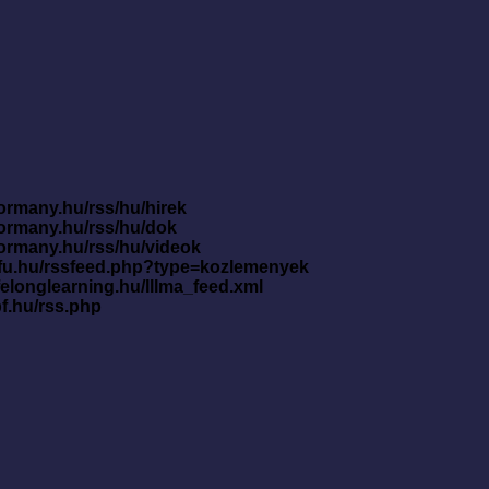
ormany.hu/rss/hu/hirek
kormany.hu/rss/hu/dok
kormany.hu/rss/hu/videok
nfu.hu/rssfeed.php?type=kozlemenyek
ifelonglearning.hu/lllma_feed.xml
pf.hu/rss.php