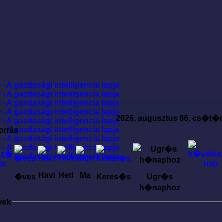
2026. augusztus 06. cs�t�
orrás
Havi
Heti
Ma
�ves
Keres�s
Ugr�s
h�naphoz
yek