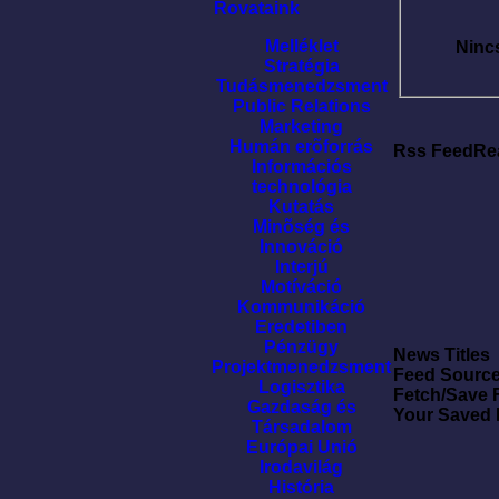
Rovataink
Melléklet
Ninc
Stratégia
Tudásmenedzsment
Public Relations
Marketing
Humán erõforrás
Rss FeedRe
Információs
technológia
Kutatás
Minõség és
Innováció
Interjú
Motíváció
Kommunikáció
Eredetiben
Pénzügy
News Titles
Projektmenedzsment
Feed Sourc
Logisztika
Fetch/Save 
Gazdaság és
Your Saved
Társadalom
Európai Unió
Irodavilág
História