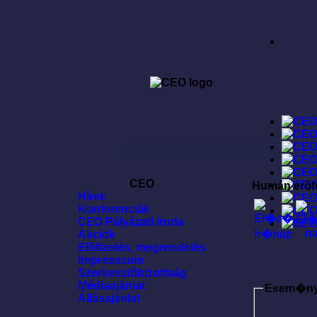
CEO
Humán erõf
Hírek
Konferenciák
CEO Pályázati Iroda
Akciók
Elõfizetés, megrendelés
Impresszum
Szerkesztõbizottság
Médiaajánlat
Esem�n
Állásajánlat