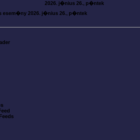
2026. j�nius 26., p�ntek
s esem�ny
2026. j�nius 26., p�ntek
ader
es
Feed
 Feeds