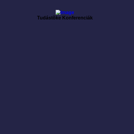
Tudástõke Konferenciák