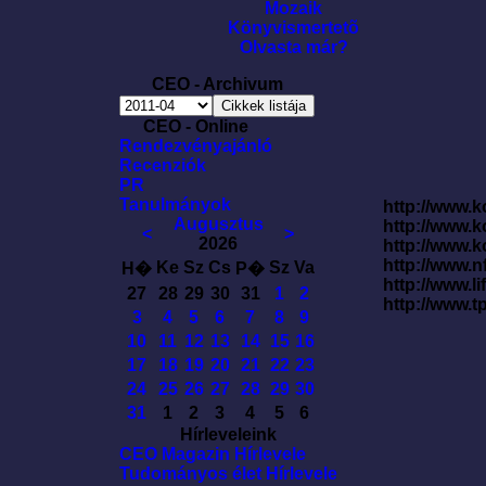
Mozaik
Könyvismertetõ
Olvasta már?
CEO - Archivum
CEO - Online
Rendezvényajánló
Recenziók
PR
Tanulmányok
http://www.k
Augusztus
http://www.
<
>
2026
http://www.
http://www.
Ke
Sz
Cs
Sz
Va
H�
P�
http://www.l
27
28
29
30
31
1
2
http://www.t
3
4
5
6
7
8
9
10
11
12
13
14
15
16
17
18
19
20
21
22
23
24
25
26
27
28
29
30
31
1
2
3
4
5
6
Hírleveleink
CEO Magazin Hírlevele
Tudományos élet Hírlevele