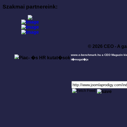
Szakmai partnereink:
© 2026 CEO - A ga
www.e-benchmark.hu a CEO Magazin ki
.
t�mogat�ja