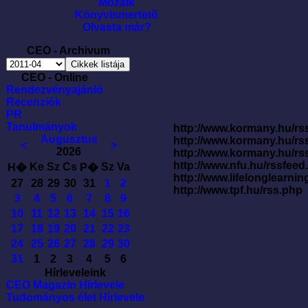
Mozaik
Könyvismertetõ
Olvasta már?
CEO - Archivum
CEO - Online
Rendezvényajánló
Recenziók
PR
Tanulmányok
http://www.kormany.hu/rss
Augusztus
http://www.kormany.hu/rs
<
>
2026
http://www.kormany.hu/rs
http://www.nfu.hu/rssfe
Ke
Sz
Cs
Sz
Va
H�
P�
http://www.lifelonglearnin
27
28
29
30
31
1
2
http://www.tpf.hu/rss.php
3
4
5
6
7
8
9
10
11
12
13
14
15
16
17
18
19
20
21
22
23
24
25
26
27
28
29
30
31
1
2
3
4
5
6
Hírleveleink
CEO Magazin Hírlevele
Tudományos élet Hírlevele