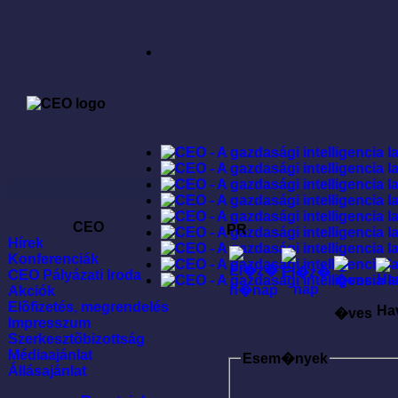
CEO
PR
Hírek
Konferenciák
CEO Pályázati Iroda
Akciók
Elõfizetés, megrendelés
Ha
�ves
Impresszum
Szerkesztõbizottság
Médiaajánlat
Esem�nyek
Állásajánlat