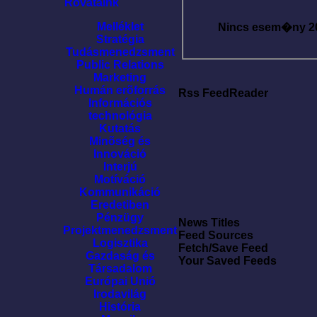
Rovataink
Melléklet
Nincs esem�ny
2
Stratégia
Tudásmenedzsment
Public Relations
Marketing
Humán erõforrás
Rss FeedReader
Információs
technológia
Kutatás
Minõség és
Innováció
Interjú
Motíváció
Kommunikáció
Eredetiben
Pénzügy
News Titles
Projektmenedzsment
Feed Sources
Logisztika
Fetch/Save Feed
Gazdaság és
Your Saved Feeds
Társadalom
Európai Unió
Irodavilág
História