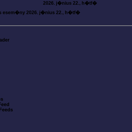
2026. j�nius 22., h�tf�
s esem�ny
2026. j�nius 22., h�tf�
ader
es
Feed
 Feeds