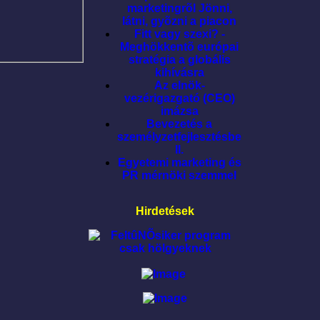
marketingrõl Jönni,
látni, gyõzni a piacon
Fitt vagy szexi? -
Meghökkentõ európai
stratégia a globális
kihívásra
Az elnök-
vezérigazgató (CEO)
imázsa
Bevezetés a
személyzetfejlesztésbe
II.
Egyetemi marketing és
PR mérnöki szemmel
Hirdetések