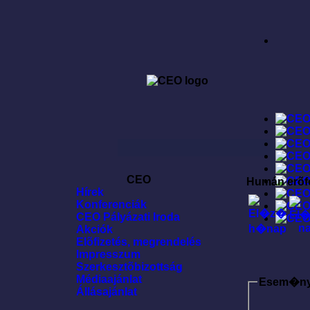
CEO
Humán erõf
Hírek
Konferenciák
CEO Pályázati Iroda
Akciók
Elõfizetés, megrendelés
Impresszum
Szerkesztõbizottság
Médiaajánlat
Esem�n
Állásajánlat