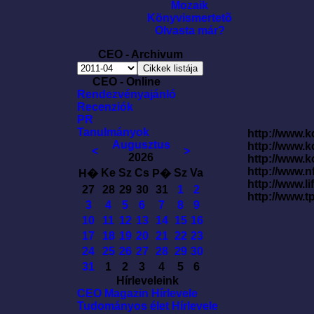
Mozaik
Könyvismertetõ
Olvasta már?
CEO - Archivum
CEO - Online
Rendezvényajánló
Recenziók
PR
Tanulmányok
http://www.k
Augusztus
http://www.
<
>
2026
http://www.
http://www.
Ke
Sz
Cs
Sz
Va
H�
P�
http://www.l
27
28
29
30
31
1
2
http://www.t
3
4
5
6
7
8
9
10
11
12
13
14
15
16
17
18
19
20
21
22
23
24
25
26
27
28
29
30
31
1
2
3
4
5
6
Hírleveleink
CEO Magazin Hírlevele
Tudományos élet Hírlevele