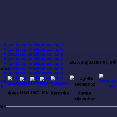
2026. augusztus 07. p�
orrás
Havi
Heti
Ma
�ves
Keres�s
Ugr�s
h�naphoz
yek