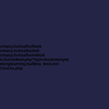
ormany.hu/rss/hu/hirek
kormany.hu/rss/hu/dok
kormany.hu/rss/hu/videok
nfu.hu/rssfeed.php?type=kozlemenyek
ifelonglearning.hu/lllma_feed.xml
pf.hu/rss.php