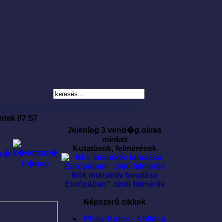
ntek 07:57
Jelenleg 3 vend�g olvas
minket
Kutatások, felmérések
Nõk interaktív tanulása
Európában” címû felmérés
Népszerû cikkek
Philip Kotler - Kotler a