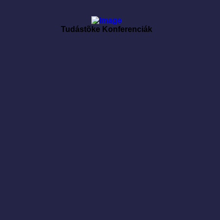
Tudástõke Konferenciák