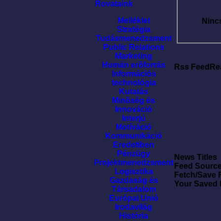
Rovataink
Melléklet
Ninc
Stratégia
Tudásmenedzsment
Public Relations
Marketing
Humán erõforrás
Rss FeedRe
Információs
technológia
Kutatás
Minõség és
Innováció
Interjú
Motíváció
Kommunikáció
Eredetiben
Pénzügy
News Titles
Projektmenedzsment
Feed Sourc
Logisztika
Fetch/Save 
Gazdaság és
Your Saved
Társadalom
Európai Unió
Irodavilág
História