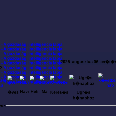
2026. augusztus 06. cs�t�
?
Havi
Heti
Ma
�ves
Keres�s
Ugr�s
h�naphoz
yek