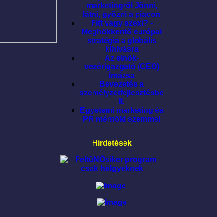
marketingrõl Jönni,
látni, gyõzni a piacon
Fitt vagy szexi? -
Meghökkentõ európai
stratégia a globális
kihívásra
Az elnök-
vezérigazgató (CEO)
imázsa
Bevezetés a
személyzetfejlesztésbe
II.
Egyetemi marketing és
PR mérnöki szemmel
Hirdetések