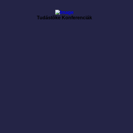
Tudástõke Konferenciák