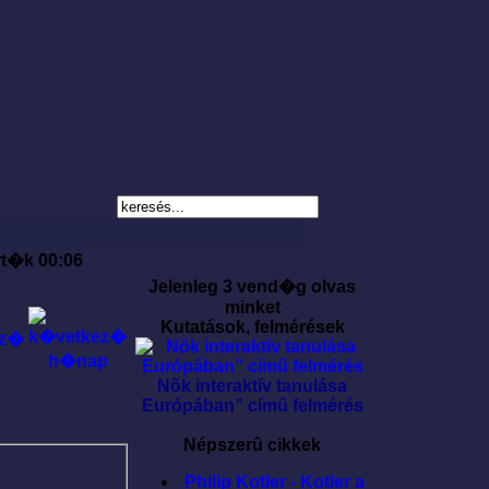
rt�k 00:06
Jelenleg 3 vend�g olvas
minket
Kutatások, felmérések
Nõk interaktív tanulása
Európában” címû felmérés
Népszerû cikkek
Philip Kotler - Kotler a