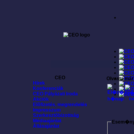
CEO
Olvasta már
Hírek
Konferenciák
CEO Pályázati Iroda
Akciók
Elõfizetés, megrendelés
Impresszum
Szerkesztõbizottság
Médiaajánlat
Esem�n
Állásajánlat