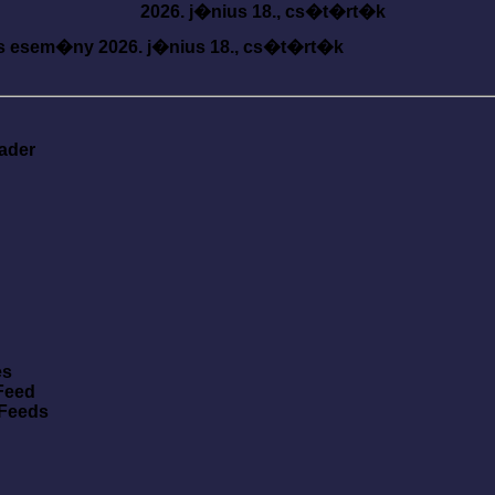
2026. j�nius 18., cs�t�rt�k
s esem�ny
2026. j�nius 18., cs�t�rt�k
ader
es
Feed
 Feeds