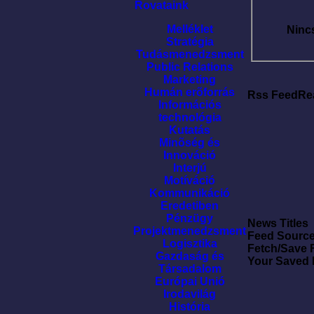
Rovataink
Melléklet
Ninc
Stratégia
Tudásmenedzsment
Public Relations
Marketing
Humán erõforrás
Rss FeedRe
Információs
technológia
Kutatás
Minõség és
Innováció
Interjú
Motíváció
Kommunikáció
Eredetiben
Pénzügy
News Titles
Projektmenedzsment
Feed Sourc
Logisztika
Fetch/Save 
Gazdaság és
Your Saved
Társadalom
Európai Unió
Irodavilág
História