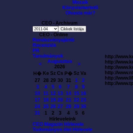
Mozaik
Könyvismertetõ
Olvasta már?
CEO - Archivum
CEO - Online
Rendezvényajánló
Recenziók
PR
Tanulmányok
http://www.k
Augusztus
http://www.
<
>
2026
http://www.
http://www.
Ke
Sz
Cs
Sz
Va
H�
P�
http://www.l
27
28
29
30
31
1
2
http://www.t
3
4
5
6
7
8
9
10
11
12
13
14
15
16
17
18
19
20
21
22
23
24
25
26
27
28
29
30
31
1
2
3
4
5
6
Hírleveleink
CEO Magazin Hírlevele
Tudományos élet Hírlevele