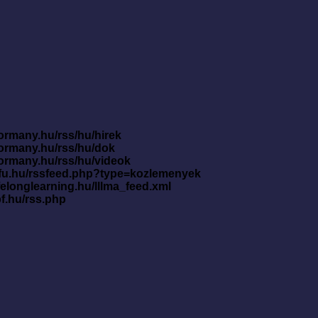
ormany.hu/rss/hu/hirek
kormany.hu/rss/hu/dok
kormany.hu/rss/hu/videok
nfu.hu/rssfeed.php?type=kozlemenyek
ifelonglearning.hu/lllma_feed.xml
pf.hu/rss.php