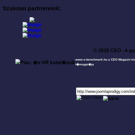
Szakmai partnereink:
© 2026 CEO - A ga
www.e-benchmark.hu a CEO Magazin ki
.
t�mogat�ja