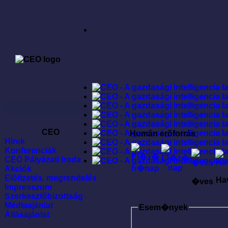
CEO
Humán erõforrás
Hírek
Konferenciák
CEO Pályázati Iroda
Akciók
Elõfizetés, megrendelés
Ha
�ves
Impresszum
Szerkesztõbizottság
Médiaajánlat
Esem�nyek
Állásajánlat