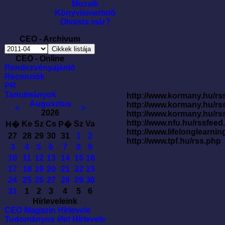
Mozaik
Könyvismertetõ
Olvasta már?
CEO - Archivum
CEO - Online
Rendezvényajánló
Recenziók
PR
Tanulmányok
http://www.kormany.hu/rss
Augusztus
http://www.kormany.hu/rs
<
>
2026
http://www.kormany.hu/rs
http://www.nfu.hu/rssfe
Ke
Sz
Cs
Sz
Va
H�
P�
http://www.lifelonglearnin
27
28
29
30
31
1
2
http://www.tpf.hu/rss.php
3
4
5
6
7
8
9
10
11
12
13
14
15
16
17
18
19
20
21
22
23
24
25
26
27
28
29
30
31
1
2
3
4
5
6
Hírleveleink
CEO Magazin Hírlevele
Tudományos élet Hírlevele