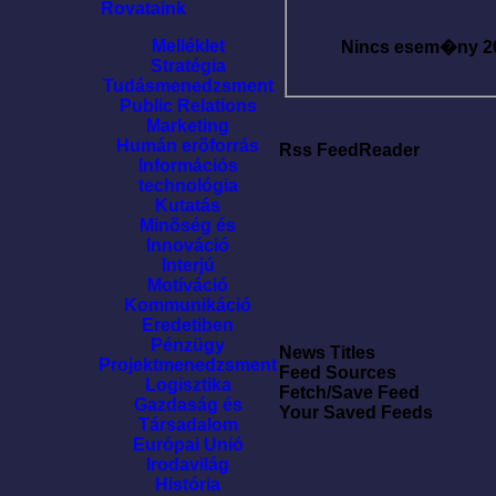
Rovataink
Melléklet
Nincs esem�ny
2
Stratégia
Tudásmenedzsment
Public Relations
Marketing
Humán erõforrás
Rss FeedReader
Információs
technológia
Kutatás
Minõség és
Innováció
Interjú
Motíváció
Kommunikáció
Eredetiben
Pénzügy
News Titles
Projektmenedzsment
Feed Sources
Logisztika
Fetch/Save Feed
Gazdaság és
Your Saved Feeds
Társadalom
Európai Unió
Irodavilág
História