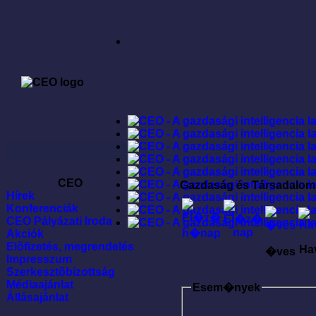
CEO
Gazdaság és Társadalom
Hírek
Konferenciák
CEO Pályázati Iroda
Akciók
Elõfizetés, megrendelés
Ha
�ves
Impresszum
Szerkesztõbizottság
Médiaajánlat
Esem�nyek
Állásajánlat