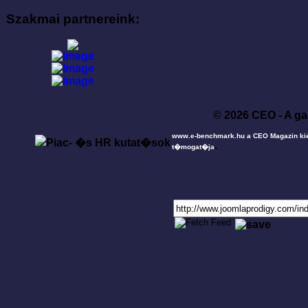
Szakmai partnereink:
© 2026 CEO - A ga
www.e-benchmark.hu a CEO Magazin ki
.
t�mogat�ja