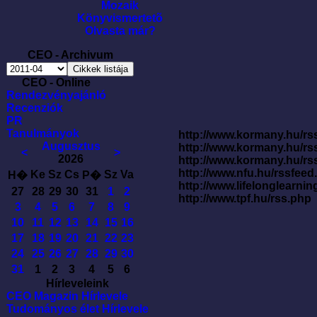
Mozaik
Könyvismertetõ
Olvasta már?
CEO - Archivum
CEO - Online
Rendezvényajánló
Recenziók
PR
Tanulmányok
http://www.kormany.hu/rss
Augusztus
http://www.kormany.hu/rs
<
>
2026
http://www.kormany.hu/rs
http://www.nfu.hu/rssfe
Ke
Sz
Cs
Sz
Va
H�
P�
http://www.lifelonglearnin
27
28
29
30
31
1
2
http://www.tpf.hu/rss.php
3
4
5
6
7
8
9
10
11
12
13
14
15
16
17
18
19
20
21
22
23
24
25
26
27
28
29
30
31
1
2
3
4
5
6
Hírleveleink
CEO Magazin Hírlevele
Tudományos élet Hírlevele