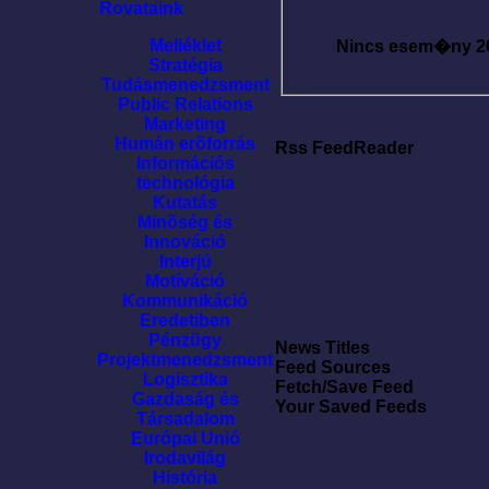
Rovataink
Melléklet
Nincs esem�ny
2
Stratégia
Tudásmenedzsment
Public Relations
Marketing
Humán erõforrás
Rss FeedReader
Információs
technológia
Kutatás
Minõség és
Innováció
Interjú
Motíváció
Kommunikáció
Eredetiben
Pénzügy
News Titles
Projektmenedzsment
Feed Sources
Logisztika
Fetch/Save Feed
Gazdaság és
Your Saved Feeds
Társadalom
Európai Unió
Irodavilág
História