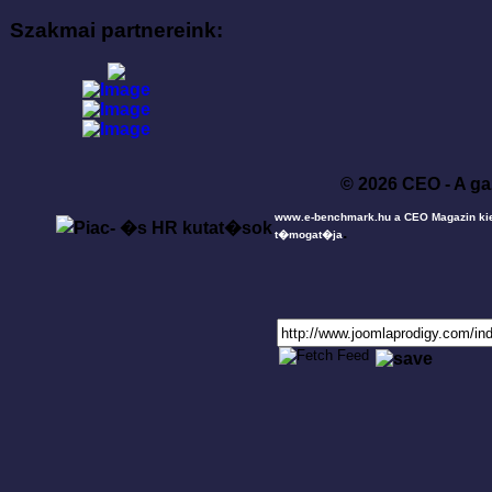
Szakmai partnereink:
© 2026 CEO - A ga
www.e-benchmark.hu a CEO Magazin ki
.
t�mogat�ja