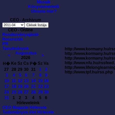
Mozaik
Könyvismertetõ
Olvasta már?
CEO - Archivum
CEO - Online
Rendezvényajánló
Recenziók
PR
Tanulmányok
http://www.kormany.hu/rss
Augusztus
http://www.kormany.hu/rs
<
>
2026
http://www.kormany.hu/rs
http://www.nfu.hu/rssfe
Ke
Sz
Cs
Sz
Va
H�
P�
http://www.lifelonglearnin
27
28
29
30
31
1
2
http://www.tpf.hu/rss.php
3
4
5
6
7
8
9
10
11
12
13
14
15
16
17
18
19
20
21
22
23
24
25
26
27
28
29
30
31
1
2
3
4
5
6
Hírleveleink
CEO Magazin Hírlevele
Tudományos élet Hírlevele