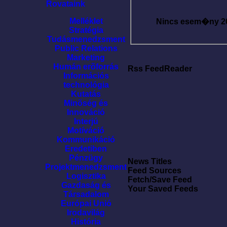
Rovataink
Melléklet
Nincs esem�ny
2
Stratégia
Tudásmenedzsment
Public Relations
Marketing
Humán erõforrás
Rss FeedReader
Információs
technológia
Kutatás
Minõség és
Innováció
Interjú
Motíváció
Kommunikáció
Eredetiben
Pénzügy
News Titles
Projektmenedzsment
Feed Sources
Logisztika
Fetch/Save Feed
Gazdaság és
Your Saved Feeds
Társadalom
Európai Unió
Irodavilág
História