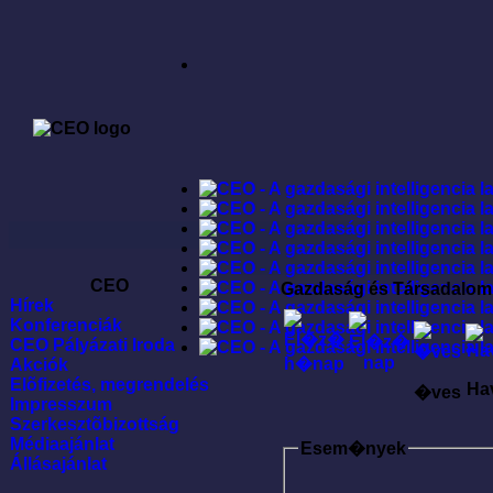
CEO
Gazdaság és Társadalom
Hírek
Konferenciák
CEO Pályázati Iroda
Akciók
Elõfizetés, megrendelés
Ha
�ves
Impresszum
Szerkesztõbizottság
Médiaajánlat
Esem�nyek
Állásajánlat