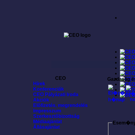
CEO
Gazdaság é
Hírek
Konferenciák
CEO Pályázati Iroda
Akciók
Elõfizetés, megrendelés
Impresszum
Szerkesztõbizottság
Médiaajánlat
Esem�n
Állásajánlat