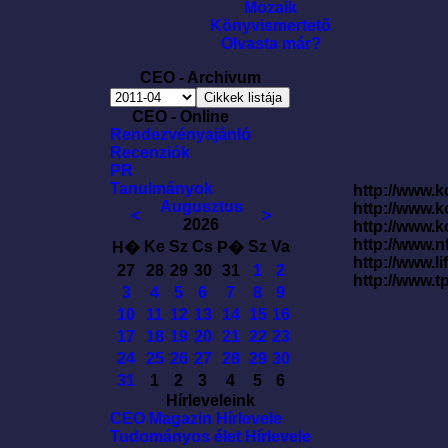
Mozaik
Könyvismertetõ
Olvasta már?
CEO - Archivum
CEO - Online
Rendezvényajánló
Recenziók
PR
Tanulmányok
http://www.k
Augusztus
http://www.
<
>
2026
http://www.
http://www.
Ke
Sz
Cs
Sz
Va
H�
P�
http://www.l
27
28
29
30
31
1
2
http://www.t
3
4
5
6
7
8
9
10
11
12
13
14
15
16
17
18
19
20
21
22
23
24
25
26
27
28
29
30
31
1
2
3
4
5
6
Hírleveleink
CEO Magazin Hírlevele
Tudományos élet Hírlevele