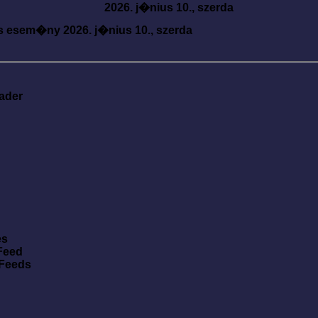
2026. j�nius 10., szerda
s esem�ny
2026. j�nius 10., szerda
ader
es
Feed
 Feeds