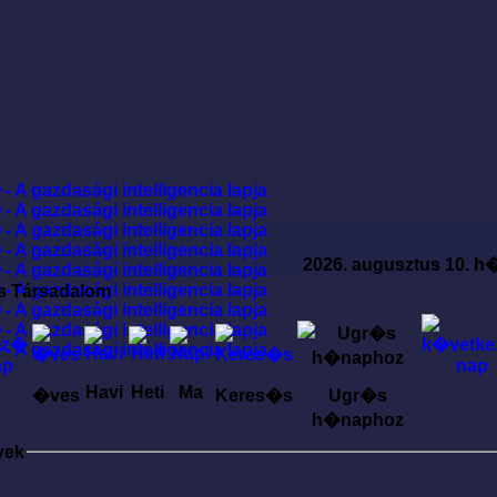
2026. augusztus 10. h
s Társadalom
Havi
Heti
Ma
�ves
Keres�s
Ugr�s
h�naphoz
yek