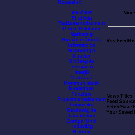
Rovataink
Melléklet
Ninc
Stratégia
Tudásmenedzsment
Public Relations
Marketing
Humán erõforrás
Rss FeedRe
Információs
technológia
Kutatás
Minõség és
Innováció
Interjú
Motíváció
Kommunikáció
Eredetiben
Pénzügy
News Titles
Projektmenedzsment
Feed Sourc
Logisztika
Fetch/Save 
Gazdaság és
Your Saved
Társadalom
Európai Unió
Irodavilág
História