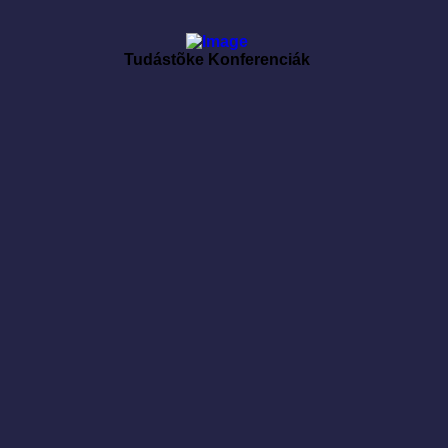
Tudástõke Konferenciák