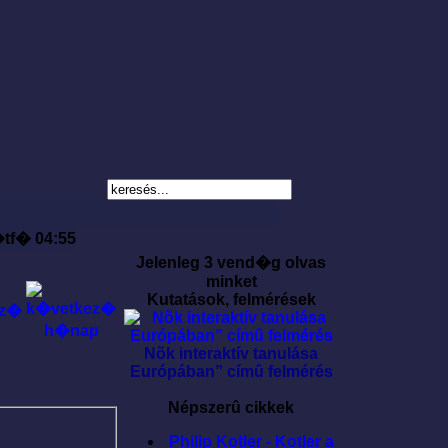
�tf� 04:55
Jelenleg 3 vend�g olvas
minket
Kutatások, felmérések
Nõk interaktív tanulása
Európában” címû felmérés
Népszerû cikkek
Philip Kotler - Kotler a