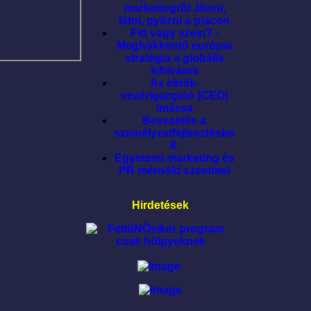
marketingrõl Jönni,
látni, gyõzni a piacon
Fitt vagy szexi? -
Meghökkentõ európai
stratégia a globális
kihívásra
Az elnök-
vezérigazgató (CEO)
imázsa
Bevezetés a
személyzetfejlesztésbe
II.
Egyetemi marketing és
PR mérnöki szemmel
Hirdetések