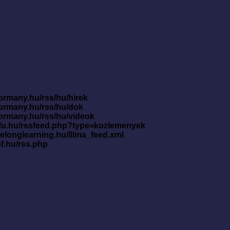
ormany.hu/rss/hu/hirek
kormany.hu/rss/hu/dok
kormany.hu/rss/hu/videok
nfu.hu/rssfeed.php?type=kozlemenyek
ifelonglearning.hu/lllma_feed.xml
pf.hu/rss.php