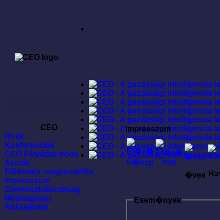
CEO
Impresszum
Hírek
Konferenciák
CEO Pályázati Iroda
Akciók
Elõfizetés, megrendelés
Ha
�ves
Impresszum
Szerkesztõbizottság
Médiaajánlat
Esem�nyek
Állásajánlat