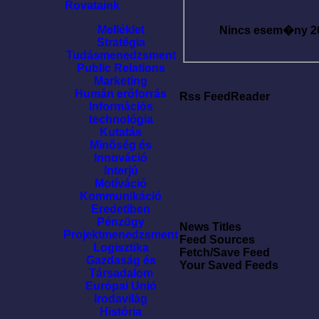
Rovataink
Melléklet
Nincs esem�ny
2
Stratégia
Tudásmenedzsment
Public Relations
Marketing
Humán erõforrás
Rss FeedReader
Információs
technológia
Kutatás
Minõség és
Innováció
Interjú
Motíváció
Kommunikáció
Eredetiben
Pénzügy
News Titles
Projektmenedzsment
Feed Sources
Logisztika
Fetch/Save Feed
Gazdaság és
Your Saved Feeds
Társadalom
Európai Unió
Irodavilág
História