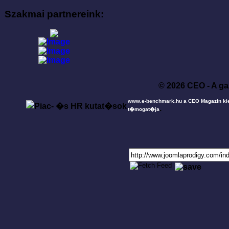
Szakmai partnereink:
© 2026 CEO - A ga
www.e-benchmark.hu a CEO Magazin ki
.
t�mogat�ja