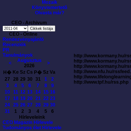
Mozaik
Könyvismertetõ
Olvasta már?
CEO - Archivum
CEO - Online
Rendezvényajánló
Recenziók
PR
Tanulmányok
http://www.kormany.hu/rss
Augusztus
http://www.kormany.hu/rs
<
>
2026
http://www.kormany.hu/rs
http://www.nfu.hu/rssfe
Ke
Sz
Cs
Sz
Va
H�
P�
http://www.lifelonglearnin
27
28
29
30
31
1
2
http://www.tpf.hu/rss.php
3
4
5
6
7
8
9
10
11
12
13
14
15
16
17
18
19
20
21
22
23
24
25
26
27
28
29
30
31
1
2
3
4
5
6
Hírleveleink
CEO Magazin Hírlevele
Tudományos élet Hírlevele