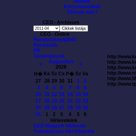
Mozaik
Könyvismertetõ
Olvasta már?
CEO - Archivum
CEO - Online
Rendezvényajánló
Recenziók
PR
Tanulmányok
http://www.k
Augusztus
http://www.
<
>
2026
http://www.
http://www.
Ke
Sz
Cs
Sz
Va
H�
P�
http://www.l
27
28
29
30
31
1
2
http://www.t
3
4
5
6
7
8
9
10
11
12
13
14
15
16
17
18
19
20
21
22
23
24
25
26
27
28
29
30
31
1
2
3
4
5
6
Hírleveleink
CEO Magazin Hírlevele
Tudományos élet Hírlevele