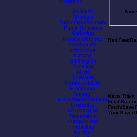
Rovataink
Melléklet
Ninc
Stratégia
Tudásmenedzsment
Public Relations
Marketing
Humán erõforrás
Rss FeedRe
Információs
technológia
Kutatás
Minõség és
Innováció
Interjú
Motíváció
Kommunikáció
Eredetiben
Pénzügy
News Titles
Projektmenedzsment
Feed Sourc
Logisztika
Fetch/Save 
Gazdaság és
Your Saved
Társadalom
Európai Unió
Irodavilág
História