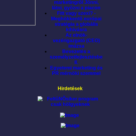
marketingrõl Jönni,
látni, gyõzni a piacon
Fitt vagy szexi? -
Meghökkentõ európai
stratégia a globális
kihívásra
Az elnök-
vezérigazgató (CEO)
imázsa
Bevezetés a
személyzetfejlesztésbe
II.
Egyetemi marketing és
PR mérnöki szemmel
Hirdetések