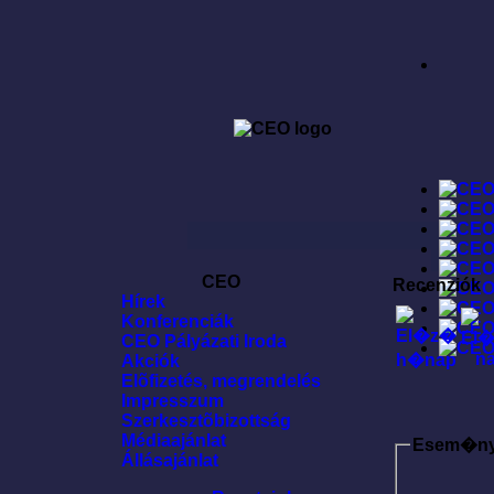
CEO
Recenziók
Hírek
Konferenciák
CEO Pályázati Iroda
Akciók
Elõfizetés, megrendelés
Impresszum
Szerkesztõbizottság
Médiaajánlat
Esem�n
Állásajánlat