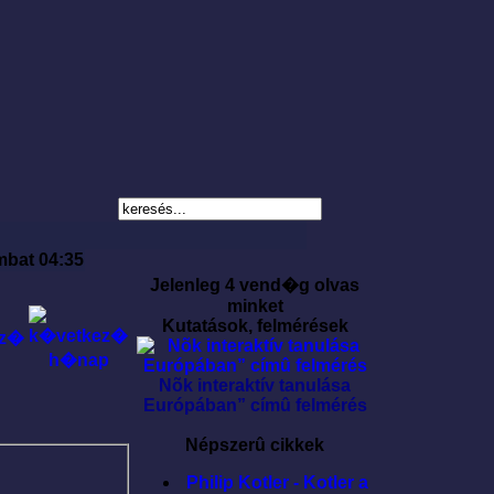
mbat 04:35
Jelenleg 4 vend�g olvas
minket
Kutatások, felmérések
Nõk interaktív tanulása
Európában” címû felmérés
Népszerû cikkek
Philip Kotler - Kotler a