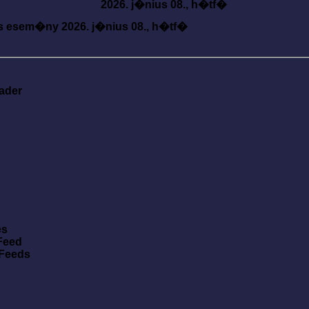
2026. j�nius 08., h�tf�
s esem�ny
2026. j�nius 08., h�tf�
ader
es
Feed
 Feeds