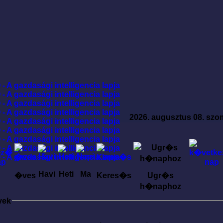
2026. augusztus 08. szo
Havi
Heti
Ma
�ves
Keres�s
Ugr�s
h�naphoz
yek