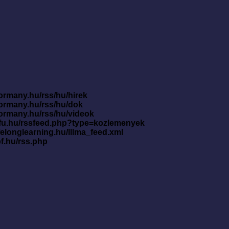
ormany.hu/rss/hu/hirek
kormany.hu/rss/hu/dok
kormany.hu/rss/hu/videok
nfu.hu/rssfeed.php?type=kozlemenyek
ifelonglearning.hu/lllma_feed.xml
pf.hu/rss.php