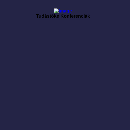
Tudástõke Konferenciák