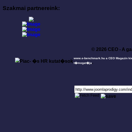
Szakmai partnereink:
© 2026 CEO - A ga
www.e-benchmark.hu a CEO Magazin ki
.
t�mogat�ja