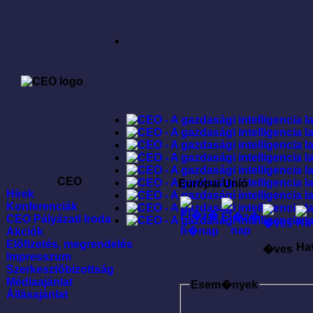
CEO
Európai Unió
Hírek
Konferenciák
CEO Pályázati Iroda
Akciók
Elõfizetés, megrendelés
Ha
�ves
Impresszum
Szerkesztõbizottság
Médiaajánlat
Esem�nyek
Állásajánlat