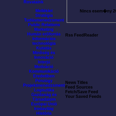
Rovataink
Melléklet
Nincs esem�ny
2
Stratégia
Tudásmenedzsment
Public Relations
Marketing
Humán erõforrás
Rss FeedReader
Információs
technológia
Kutatás
Minõség és
Innováció
Interjú
Motíváció
Kommunikáció
Eredetiben
Pénzügy
News Titles
Projektmenedzsment
Feed Sources
Logisztika
Fetch/Save Feed
Gazdaság és
Your Saved Feeds
Társadalom
Európai Unió
Irodavilág
História