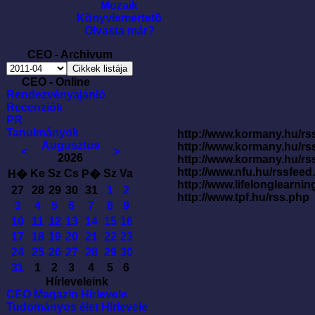
Mozaik
Könyvismertetõ
Olvasta már?
CEO - Archivum
CEO - Online
Rendezvényajánló
Recenziók
PR
Tanulmányok
http://www.kormany.hu/rss
Augusztus
http://www.kormany.hu/rs
<
>
2026
http://www.kormany.hu/rs
http://www.nfu.hu/rssfe
Ke
Sz
Cs
Sz
Va
H�
P�
http://www.lifelonglearnin
27
28
29
30
31
1
2
http://www.tpf.hu/rss.php
3
4
5
6
7
8
9
10
11
12
13
14
15
16
17
18
19
20
21
22
23
24
25
26
27
28
29
30
31
1
2
3
4
5
6
Hírleveleink
CEO Magazin Hírlevele
Tudományos élet Hírlevele