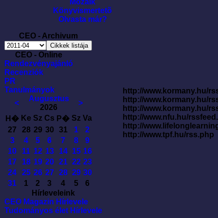
Mozaik
Könyvismertetõ
Olvasta már?
CEO - Archivum
CEO - Online
Rendezvényajánló
Recenziók
PR
Tanulmányok
http://www.kormany.hu/rss
Augusztus
http://www.kormany.hu/rs
<
>
2026
http://www.kormany.hu/rs
http://www.nfu.hu/rssfe
Ke
Sz
Cs
Sz
Va
H�
P�
http://www.lifelonglearnin
27
28
29
30
31
1
2
http://www.tpf.hu/rss.php
3
4
5
6
7
8
9
10
11
12
13
14
15
16
17
18
19
20
21
22
23
24
25
26
27
28
29
30
31
1
2
3
4
5
6
Hírleveleink
CEO Magazin Hírlevele
Tudományos élet Hírlevele