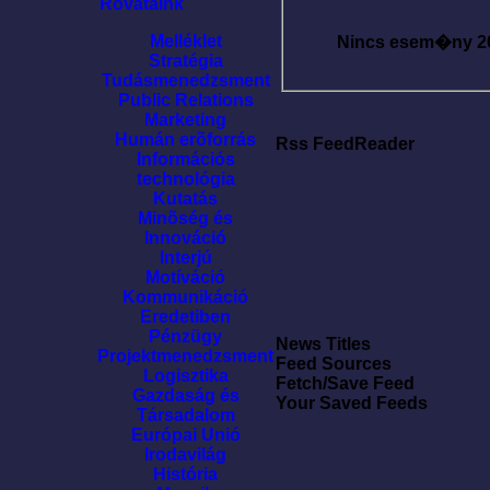
Rovataink
Melléklet
Nincs esem�ny
2
Stratégia
Tudásmenedzsment
Public Relations
Marketing
Humán erõforrás
Rss FeedReader
Információs
technológia
Kutatás
Minõség és
Innováció
Interjú
Motíváció
Kommunikáció
Eredetiben
Pénzügy
News Titles
Projektmenedzsment
Feed Sources
Logisztika
Fetch/Save Feed
Gazdaság és
Your Saved Feeds
Társadalom
Európai Unió
Irodavilág
História