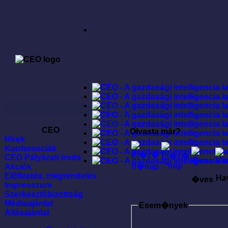
CEO
Olvasta már?
Hírek
Konferenciák
CEO Pályázati Iroda
Akciók
Elõfizetés, megrendelés
Ha
�ves
Impresszum
Szerkesztõbizottság
Médiaajánlat
Esem�nyek
Állásajánlat