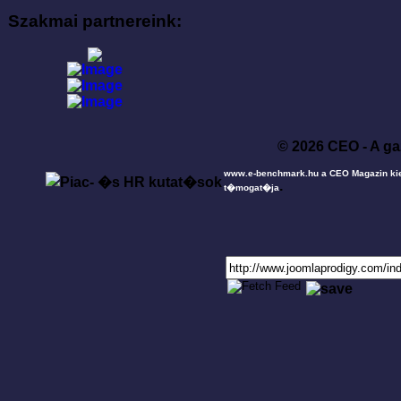
Szakmai partnereink:
© 2026 CEO - A ga
www.e-benchmark.hu a CEO Magazin ki
.
t�mogat�ja