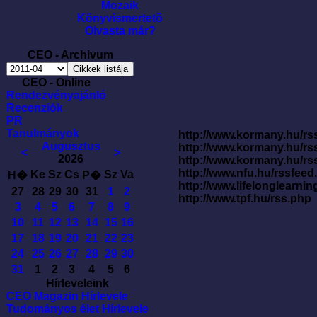
Mozaik
Könyvismertetõ
Olvasta már?
CEO - Archivum
CEO - Online
Rendezvényajánló
Recenziók
PR
Tanulmányok
http://www.kormany.hu/rss
Augusztus
http://www.kormany.hu/rs
<
>
2026
http://www.kormany.hu/rs
http://www.nfu.hu/rssfe
Ke
Sz
Cs
Sz
Va
H�
P�
http://www.lifelonglearnin
27
28
29
30
31
1
2
http://www.tpf.hu/rss.php
3
4
5
6
7
8
9
10
11
12
13
14
15
16
17
18
19
20
21
22
23
24
25
26
27
28
29
30
31
1
2
3
4
5
6
Hírleveleink
CEO Magazin Hírlevele
Tudományos élet Hírlevele