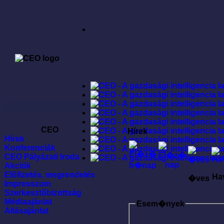
CEO
Hírek
Hírek
Konferenciák
CEO Pályázati Iroda
Akciók
Elõfizetés, megrendelés
Ha
�ves
Impresszum
Szerkesztõbizottság
Médiaajánlat
Esem�nyek
Állásajánlat