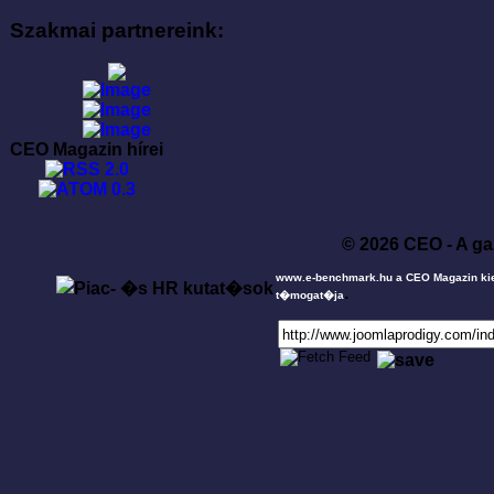
Szakmai partnereink:
CEO Magazin hírei
© 2026 CEO - A ga
www.e-benchmark.hu a CEO Magazin ki
.
t�mogat�ja