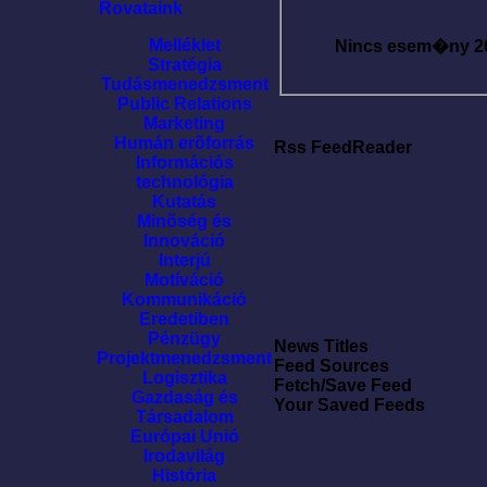
Rovataink
Melléklet
Nincs esem�ny
2
Stratégia
Tudásmenedzsment
Public Relations
Marketing
Humán erõforrás
Rss FeedReader
Információs
technológia
Kutatás
Minõség és
Innováció
Interjú
Motíváció
Kommunikáció
Eredetiben
Pénzügy
News Titles
Projektmenedzsment
Feed Sources
Logisztika
Fetch/Save Feed
Gazdaság és
Your Saved Feeds
Társadalom
Európai Unió
Irodavilág
História