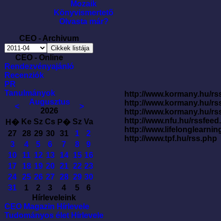
Mozaik
Könyvismertetõ
Olvasta már?
CEO - Archivum
CEO - Online
Rendezvényajánló
Recenziók
PR
Tanulmányok
http://www.kormany.hu/rss
Augusztus
http://www.kormany.hu/rs
<
>
2026
http://www.kormany.hu/rs
http://www.nfu.hu/rssfe
Ke
Sz
Cs
Sz
Va
H�
P�
http://www.lifelonglearnin
27
28
29
30
31
1
2
http://www.tpf.hu/rss.php
3
4
5
6
7
8
9
10
11
12
13
14
15
16
17
18
19
20
21
22
23
24
25
26
27
28
29
30
31
1
2
3
4
5
6
Hírleveleink
CEO Magazin Hírlevele
Tudományos élet Hírlevele