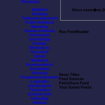
Rovataink
Melléklet
Nincs esem�ny
2
Stratégia
Tudásmenedzsment
Public Relations
Marketing
Humán erõforrás
Rss FeedReader
Információs
technológia
Kutatás
Minõség és
Innováció
Interjú
Motíváció
Kommunikáció
Eredetiben
Pénzügy
News Titles
Projektmenedzsment
Feed Sources
Logisztika
Fetch/Save Feed
Gazdaság és
Your Saved Feeds
Társadalom
Európai Unió
Irodavilág
História