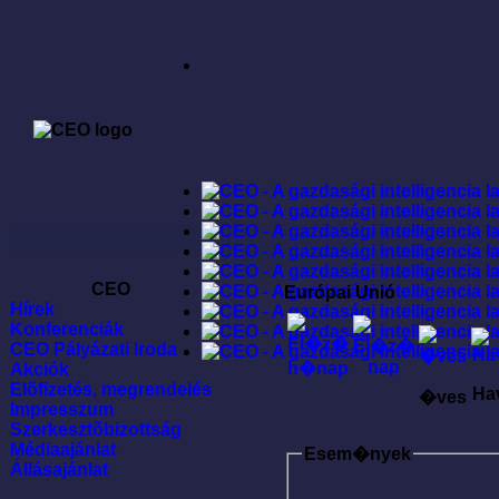
CEO
Európai Unió
Hírek
Konferenciák
CEO Pályázati Iroda
Akciók
Elõfizetés, megrendelés
Ha
�ves
Impresszum
Szerkesztõbizottság
Médiaajánlat
Esem�nyek
Állásajánlat