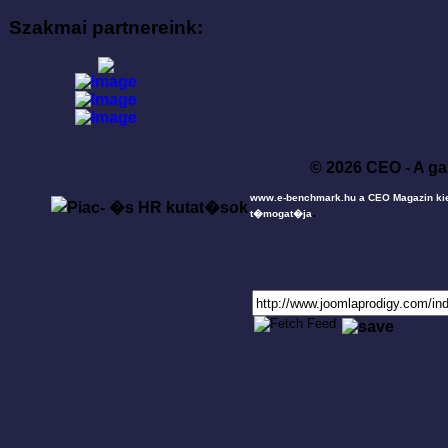
Szakmai partnereink:
© 2026 CEO - A ga
www.e-benchmark.hu a CEO Magazin ki
.
t�mogat�ja