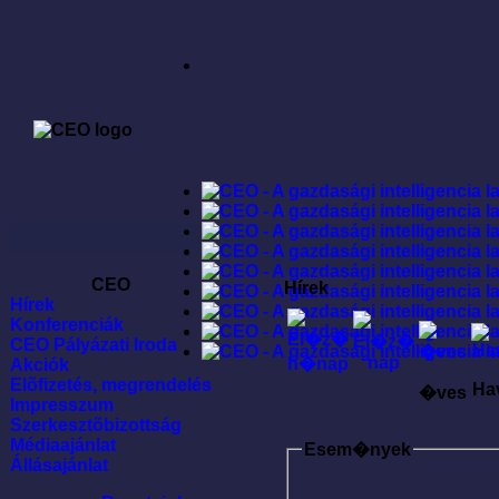
CEO
Hírek
Hírek
Konferenciák
CEO Pályázati Iroda
Akciók
Elõfizetés, megrendelés
Ha
�ves
Impresszum
Szerkesztõbizottság
Médiaajánlat
Esem�nyek
Állásajánlat