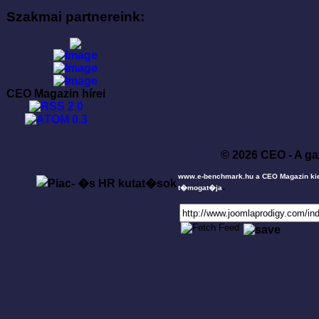
Szakmai partnereink:
CEO Magazin hírei
© 2026 CEO - A ga
www.e-benchmark.hu a CEO Magazin ki
.
t�mogat�ja