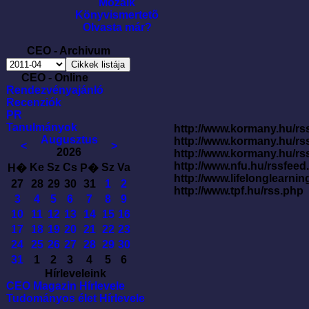
Mozaik
Könyvismertetõ
Olvasta már?
CEO - Archivum
CEO - Online
Rendezvényajánló
Recenziók
PR
Tanulmányok
http://www.kormany.hu/rss
Augusztus
http://www.kormany.hu/rs
<
>
2026
http://www.kormany.hu/rs
http://www.nfu.hu/rssfe
Ke
Sz
Cs
Sz
Va
H�
P�
http://www.lifelonglearnin
27
28
29
30
31
1
2
http://www.tpf.hu/rss.php
3
4
5
6
7
8
9
10
11
12
13
14
15
16
17
18
19
20
21
22
23
24
25
26
27
28
29
30
31
1
2
3
4
5
6
Hírleveleink
CEO Magazin Hírlevele
Tudományos élet Hírlevele