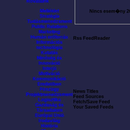
Rovataink
Melléklet
Nincs esem�ny
2
Stratégia
Tudásmenedzsment
Public Relations
Marketing
Humán erõforrás
Rss FeedReader
Információs
technológia
Kutatás
Minõség és
Innováció
Interjú
Motíváció
Kommunikáció
Eredetiben
Pénzügy
News Titles
Projektmenedzsment
Feed Sources
Logisztika
Fetch/Save Feed
Gazdaság és
Your Saved Feeds
Társadalom
Európai Unió
Irodavilág
História