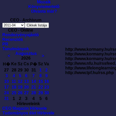
Mozaik
Könyvismertetõ
Olvasta már?
CEO - Archivum
CEO - Online
Rendezvényajánló
Recenziók
PR
Tanulmányok
http://www.kormany.hu/rss
Augusztus
http://www.kormany.hu/rs
<
>
2026
http://www.kormany.hu/rs
http://www.nfu.hu/rssfe
Ke
Sz
Cs
Sz
Va
H�
P�
http://www.lifelonglearnin
27
28
29
30
31
1
2
http://www.tpf.hu/rss.php
3
4
5
6
7
8
9
10
11
12
13
14
15
16
17
18
19
20
21
22
23
24
25
26
27
28
29
30
31
1
2
3
4
5
6
Hírleveleink
CEO Magazin Hírlevele
Tudományos élet Hírlevele