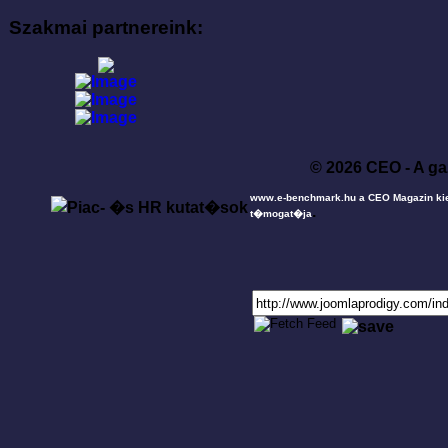
Szakmai partnereink:
© 2026 CEO - A ga
www.e-benchmark.hu a CEO Magazin ki
.
t�mogat�ja