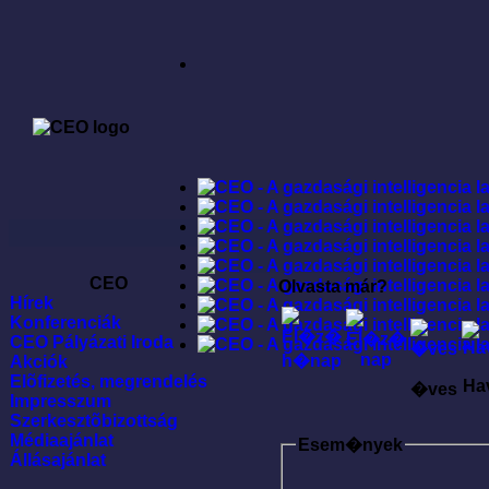
CEO
Olvasta már?
Hírek
Konferenciák
CEO Pályázati Iroda
Akciók
Elõfizetés, megrendelés
Ha
�ves
Impresszum
Szerkesztõbizottság
Médiaajánlat
Esem�nyek
Állásajánlat