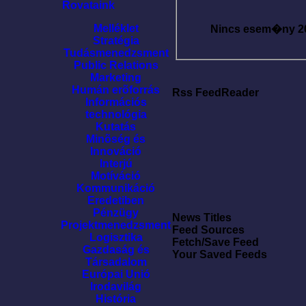
Rovataink
Melléklet
Nincs esem�ny
2
Stratégia
Tudásmenedzsment
Public Relations
Marketing
Humán erõforrás
Rss FeedReader
Információs
technológia
Kutatás
Minõség és
Innováció
Interjú
Motíváció
Kommunikáció
Eredetiben
Pénzügy
News Titles
Projektmenedzsment
Feed Sources
Logisztika
Fetch/Save Feed
Gazdaság és
Your Saved Feeds
Társadalom
Európai Unió
Irodavilág
História