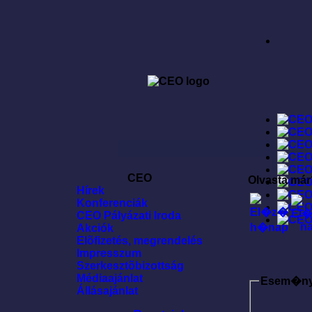
CEO
Olvasta már
Hírek
Konferenciák
CEO Pályázati Iroda
Akciók
Elõfizetés, megrendelés
Impresszum
Szerkesztõbizottság
Médiaajánlat
Esem�n
Állásajánlat