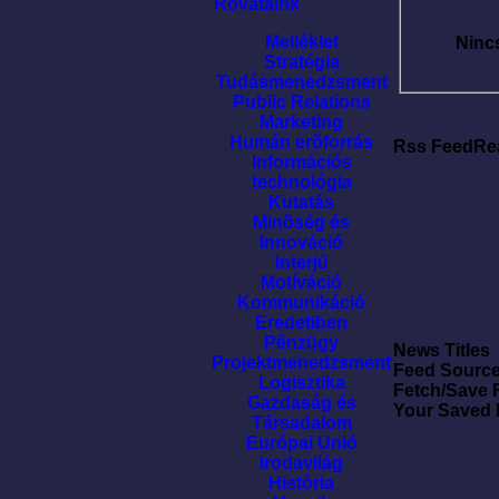
Rovataink
Melléklet
Ninc
Stratégia
Tudásmenedzsment
Public Relations
Marketing
Humán erõforrás
Rss FeedRe
Információs
technológia
Kutatás
Minõség és
Innováció
Interjú
Motíváció
Kommunikáció
Eredetiben
Pénzügy
News Titles
Projektmenedzsment
Feed Sourc
Logisztika
Fetch/Save 
Gazdaság és
Your Saved
Társadalom
Európai Unió
Irodavilág
História