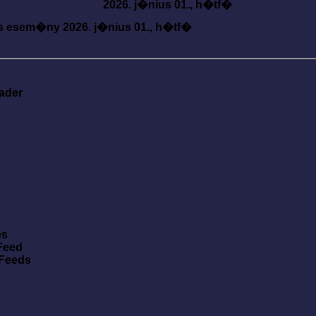
2026. j�nius 01., h�tf�
s esem�ny
2026. j�nius 01., h�tf�
ader
es
Feed
 Feeds