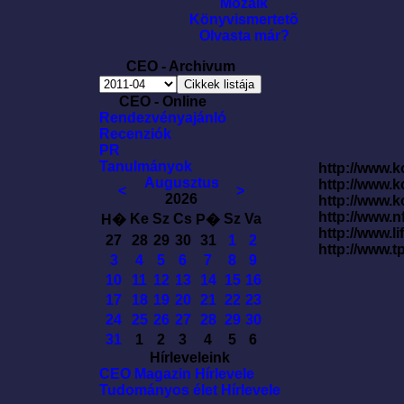
Mozaik
Könyvismertetõ
Olvasta már?
CEO - Archivum
CEO - Online
Rendezvényajánló
Recenziók
PR
Tanulmányok
http://www.k
Augusztus
http://www.
<
>
2026
http://www.
http://www.
Ke
Sz
Cs
Sz
Va
H�
P�
http://www.l
27
28
29
30
31
1
2
http://www.t
3
4
5
6
7
8
9
10
11
12
13
14
15
16
17
18
19
20
21
22
23
24
25
26
27
28
29
30
31
1
2
3
4
5
6
Hírleveleink
CEO Magazin Hírlevele
Tudományos élet Hírlevele