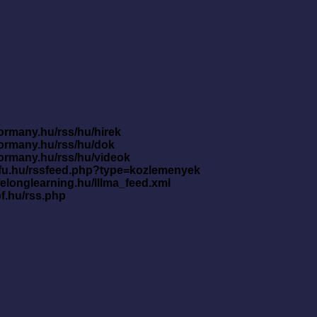
ormany.hu/rss/hu/hirek
kormany.hu/rss/hu/dok
kormany.hu/rss/hu/videok
nfu.hu/rssfeed.php?type=kozlemenyek
ifelonglearning.hu/lllma_feed.xml
pf.hu/rss.php