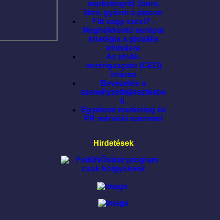
marketingrõl Jönni,
látni, gyõzni a piacon
Fitt vagy szexi? -
Meghökkentõ európai
stratégia a globális
kihívásra
Az elnök-
vezérigazgató (CEO)
imázsa
Bevezetés a
személyzetfejlesztésbe
II.
Egyetemi marketing és
PR mérnöki szemmel
Hirdetések