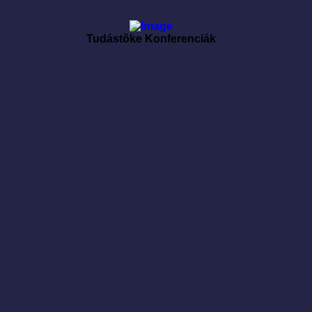
Tudástõke Konferenciák