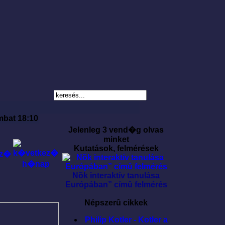
mbat 18:10
Jelenleg 3 vend�g olvas
minket
Kutatások, felmérések
Nõk interaktív tanulása
Európában” címû felmérés
Népszerû cikkek
Philip Kotler - Kotler a