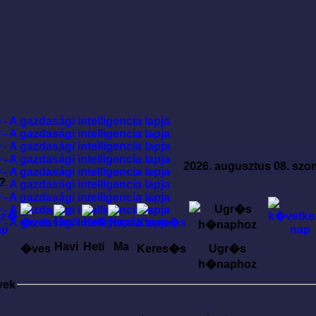
2026. augusztus 08. szo
?
Havi
Heti
Ma
�ves
Keres�s
Ugr�s
h�naphoz
yek