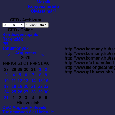
Mozaik
Könyvismertetõ
Olvasta már?
CEO - Archivum
CEO - Online
Rendezvényajánló
Recenziók
PR
Tanulmányok
http://www.kormany.hu/rss
Augusztus
http://www.kormany.hu/rs
<
>
2026
http://www.kormany.hu/rs
http://www.nfu.hu/rssfe
Ke
Sz
Cs
Sz
Va
H�
P�
http://www.lifelonglearnin
27
28
29
30
31
1
2
http://www.tpf.hu/rss.php
3
4
5
6
7
8
9
10
11
12
13
14
15
16
17
18
19
20
21
22
23
24
25
26
27
28
29
30
31
1
2
3
4
5
6
Hírleveleink
CEO Magazin Hírlevele
Tudományos élet Hírlevele