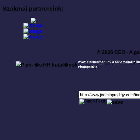
Szakmai partnereink:
© 2026 CEO - A ga
www.e-benchmark.hu a CEO Magazin ki
.
t�mogat�ja