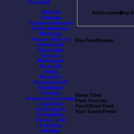
Rovataink
Melléklet
Nincs esem�ny
2
Stratégia
Tudásmenedzsment
Public Relations
Marketing
Humán erõforrás
Rss FeedReader
Információs
technológia
Kutatás
Minõség és
Innováció
Interjú
Motíváció
Kommunikáció
Eredetiben
Pénzügy
News Titles
Projektmenedzsment
Feed Sources
Logisztika
Fetch/Save Feed
Gazdaság és
Your Saved Feeds
Társadalom
Európai Unió
Irodavilág
História