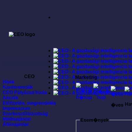
CEO
Marketing
Hírek
Konferenciák
CEO Pályázati Iroda
Akciók
Elõfizetés, megrendelés
Ha
�ves
Impresszum
Szerkesztõbizottság
Médiaajánlat
Esem�nyek
Állásajánlat