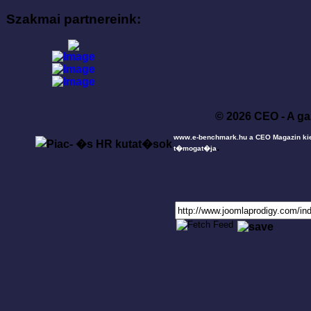
Szakmai partnereink:
© 2026 CEO - A ga
www.e-benchmark.hu a CEO Magazin ki
.
t�mogat�ja