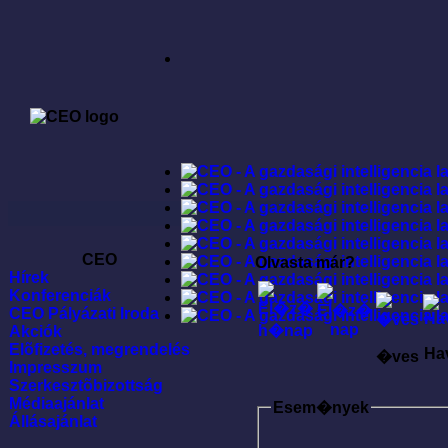
CEO
Olvasta már?
Hírek
Konferenciák
CEO Pályázati Iroda
Akciók
Elõfizetés, megrendelés
Ha
�ves
Impresszum
Szerkesztõbizottság
Médiaajánlat
Esem�nyek
Állásajánlat