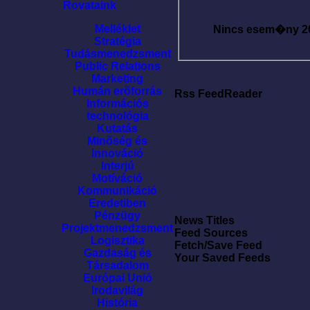
Rovataink
Melléklet
Nincs esem�ny
2
Stratégia
Tudásmenedzsment
Public Relations
Marketing
Humán erõforrás
Rss FeedReader
Információs
technológia
Kutatás
Minõség és
Innováció
Interjú
Motíváció
Kommunikáció
Eredetiben
Pénzügy
News Titles
Projektmenedzsment
Feed Sources
Logisztika
Fetch/Save Feed
Gazdaság és
Your Saved Feeds
Társadalom
Európai Unió
Irodavilág
História