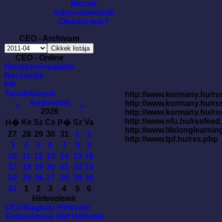
Mozaik
Könyvismertetõ
Olvasta már?
CEO - Archivum
CEO - Online
Rendezvényajánló
Recenziók
PR
Tanulmányok
http://www.kormany.hu/rss
Augusztus
http://www.kormany.hu/rs
<
>
2026
http://www.kormany.hu/rs
http://www.nfu.hu/rssfe
Ke
Sz
Cs
Sz
Va
H�
P�
http://www.lifelonglearnin
27
28
29
30
31
1
2
http://www.tpf.hu/rss.php
3
4
5
6
7
8
9
10
11
12
13
14
15
16
17
18
19
20
21
22
23
24
25
26
27
28
29
30
31
1
2
3
4
5
6
Hírleveleink
CEO Magazin Hírlevele
Tudományos élet Hírlevele