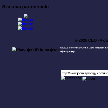
Szakmai partnereink:
© 2026 CEO - A ga
www.e-benchmark.hu a CEO Magazin ki
.
t�mogat�ja