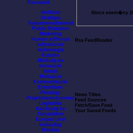
Rovataink
Melléklet
Nincs esem�ny
2
Stratégia
Tudásmenedzsment
Public Relations
Marketing
Humán erõforrás
Rss FeedReader
Információs
technológia
Kutatás
Minõség és
Innováció
Interjú
Motíváció
Kommunikáció
Eredetiben
Pénzügy
News Titles
Projektmenedzsment
Feed Sources
Logisztika
Fetch/Save Feed
Gazdaság és
Your Saved Feeds
Társadalom
Európai Unió
Irodavilág
História