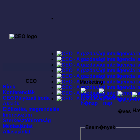
CEO
Marketing
Hírek
Konferenciák
CEO Pályázati Iroda
Akciók
Elõfizetés, megrendelés
Ha
�ves
Impresszum
Szerkesztõbizottság
Médiaajánlat
Esem�nyek
Állásajánlat