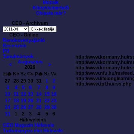
Mozaik
Könyvismertetõ
Olvasta már?
CEO - Archivum
CEO - Online
Rendezvényajánló
Recenziók
PR
Tanulmányok
http://www.kormany.hu/rss
Augusztus
http://www.kormany.hu/rs
<
>
2026
http://www.kormany.hu/rs
http://www.nfu.hu/rssfe
Ke
Sz
Cs
Sz
Va
H�
P�
http://www.lifelonglearnin
27
28
29
30
31
1
2
http://www.tpf.hu/rss.php
3
4
5
6
7
8
9
10
11
12
13
14
15
16
17
18
19
20
21
22
23
24
25
26
27
28
29
30
31
1
2
3
4
5
6
Hírleveleink
CEO Magazin Hírlevele
Tudományos élet Hírlevele